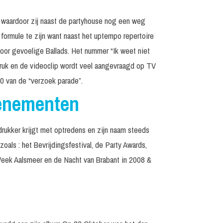
r) waardoor zij naast de partyhouse nog een weg
 formule te zijn want naast het uptempo repertoire
 voor gevoelige Ballads. Het nummer “Ik weet niet
ruk en de videoclip wordt veel aangevraagd op TV
00 van de “verzoek parade”.
venementen
drukker krijgt met optredens en zijn naam steeds
als : het Bevrijdingsfestival, de Party Awards,
 Week Aalsmeer en de Nacht van Brabant in 2008 &