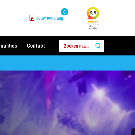
0
Jouw aanvraag
nalities
Contact