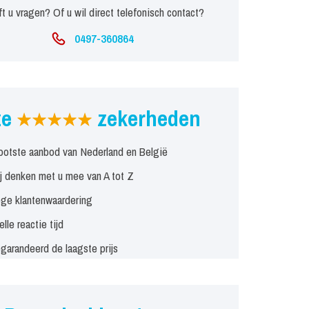
t u vragen? Of u wil direct telefonisch contact?
0497-360864
ze
zekerheden
ootste aanbod van Nederland en België
j denken met u mee van A tot Z
ge klantenwaardering
elle reactie tijd
garandeerd de laagste prijs