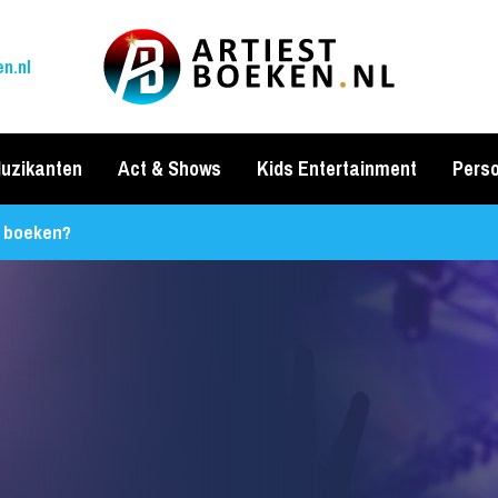
n.nl
uzikanten
Act & Shows
Kids Entertainment
Perso
t boeken?