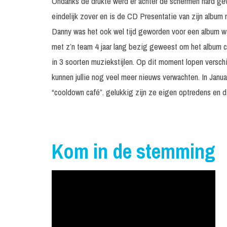
Ondanks de drukte werd er achter de schermen hard ge
eindelijk zover en is de CD Presentatie van zijn album 
Danny was het ook wel tijd geworden voor een album wa
met z’n team 4 jaar lang bezig geweest om het album 
in 3 soorten muziekstijlen. Op dit moment lopen versch
kunnen jullie nog veel meer nieuws verwachten. In Janua
“cooldown café”. gelukkig zijn ze eigen optredens en 
Kom in de stemming