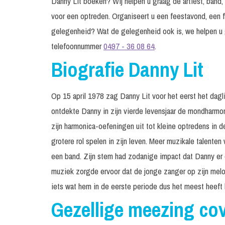
Danny Lit boeken? Wij helpen u graag de artiest, band, 
voor een optreden. Organiseert u een feestavond, een f
gelegenheid? Wat de gelegenheid ook is, we helpen u 
telefoonnummer
0497 - 36 08 64
.
Biografie Danny Lit
Op 15 april 1978 zag Danny Lit voor het eerst het dagl
ontdekte Danny in zijn vierde levensjaar de mondharmon
zijn harmonica-oefeningen uit tot kleine optredens in 
grotere rol spelen in zijn leven. Meer muzikale talenten
een band. Zijn stem had zodanige impact dat Danny er 
muziek zorgde ervoor dat de jonge zanger op zijn mel
iets wat hem in de eerste periode dus het meest heef
Gezellige meezing co