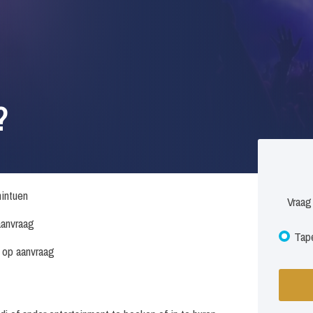
?
intuen
Vraag
anvraag
Tape
s op aanvraag