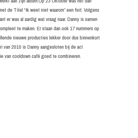
werkt aan zijn album.Op 23 Oktober was het dan
met de Titel “Ik weet niet waarom” een feit. Volgens
nt er was al aardig wat vraag naar. Danny is samen
compleet te maken. Er staan dan ook 17 nummers op
illende nieuwe producties lekker door dus binnenkort
ri van 2010 is Danny aangesloten bij de act
die van cooldown café goed te combineren.