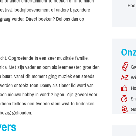
dj of ander entertainment te boeken of in te huren
Heef
estival, bedrijfsevenement of andere bijzondere
graag verder. Direct boeken? Bel ons dan op
On
icht. Opgroeiende in een zeer muzikale familie,
Gr
ica. Met zijn vader en oom als leermeester, groeiden
de buurt. Vanaf dit moment ging muziek een steeds
Wi
 werden ontdekt toen Danny als tiener lid werd van
Ho
een nieuwe hobby in vond: zingen. Zijn gevoel voor
Sn
odieën feilloos een tweede stem wist te bedenken,
Ge
t bezig gehouden.
vers