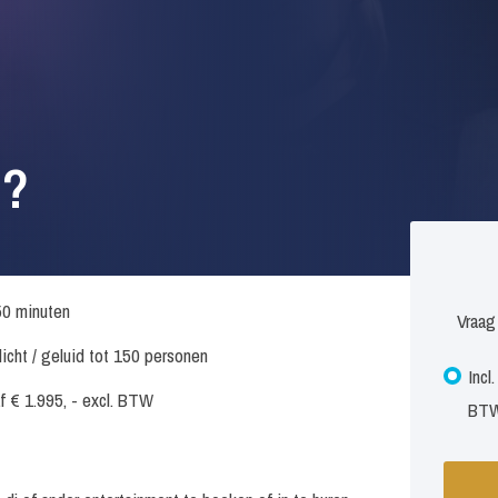
n?
50 minuten
Vraag
. licht / geluid tot 150 personen
Incl
f € 1.995, - excl. BTW
BT