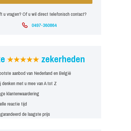
t u vragen? Of u wil direct telefonisch contact?
0497-360864
ze
zekerheden
ootste aanbod van Nederland en België
j denken met u mee van A tot Z
ge klantenwaardering
elle reactie tijd
garandeerd de laagste prijs