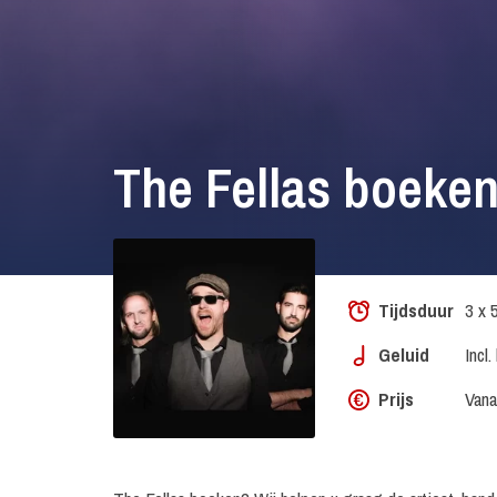
The Fellas boeke
Tijdsduur
3 x 
Geluid
Incl
Prijs
Vana