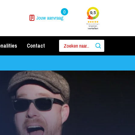
0
Jouw aanvraag
nalities
Contact