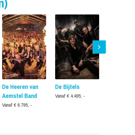
n)
De Heeren van
De Bijtels
STOOT!
Aemstel Band
Vanaf € 4.495, -
Vanaf € 4.995,
Vanaf € 6.795, -