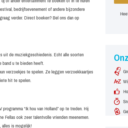
 dj of ander entertainment te boeken of in te huren
estival, bedrijfsevenement of andere bijzondere
Heef
graag verder. Direct boeken? Bel ons dan op
ts uit de muziekgeschiedenis. Echt alle soorten
On
 band u te bieden heeft.
Gr
hun verzoekjes te spelen. Ze leggen verzoekkaartjes
ete hit te spelen.
Wi
Ho
Sn
V programma “Ik hou van Holland” op te treden. Hij
Ge
The Fellas ook zeer talentvolle vrienden meenemen.
alles is mogelijk!