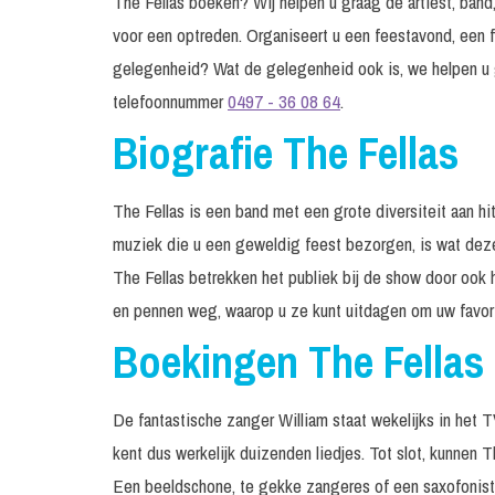
The Fellas boeken? Wij helpen u graag de artiest, band,
voor een optreden. Organiseert u een feestavond, een f
gelegenheid? Wat de gelegenheid ook is, we helpen u 
telefoonnummer
0497 - 36 08 64
.
Biografie The Fellas
The Fellas is een band met een grote diversiteit aan hi
muziek die u een geweldig feest bezorgen, is wat deze
The Fellas betrekken het publiek bij de show door ook 
en pennen weg, waarop u ze kunt uitdagen om uw favori
Boekingen The Fellas
De fantastische zanger William staat wekelijks in het T
kent dus werkelijk duizenden liedjes. Tot slot, kunnen 
Een beeldschone, te gekke zangeres of een saxofonist, 