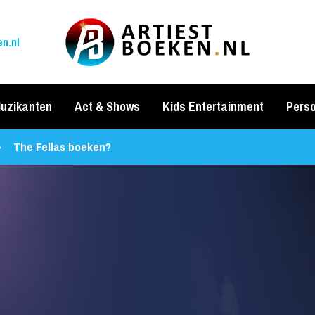
n.nl
uzikanten
Act & Shows
Kids Entertainment
Perso
The Fellas boeken?