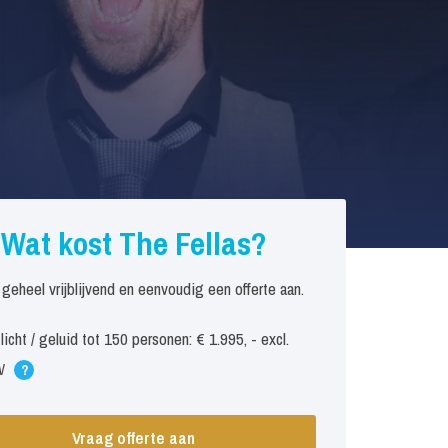
Wat kost The Fellas?
 geheel vrijblijvend en eenvoudig een offerte aan.
. licht / geluid tot 150 personen: € 1.995, - excl.
W
?
Vraag offerte aan