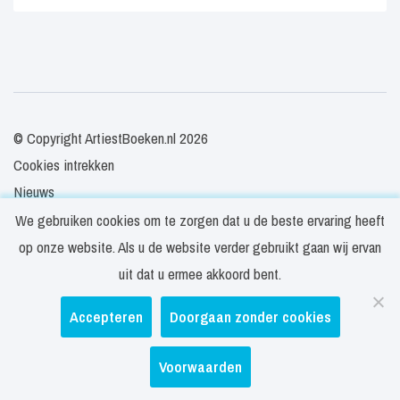
© Copyright ArtiestBoeken.nl 2026
Cookies intrekken
Nieuws
Veelgestelde vragen
We gebruiken cookies om te zorgen dat u de beste ervaring heeft
Contact
op onze website. Als u de website verder gebruikt gaan wij ervan
Privacy- en cookieverklaring
uit dat u ermee akkoord bent.
Disclaimer
Accepteren
Doorgaan zonder cookies
Algemene voorwaarden
Voorwaarden