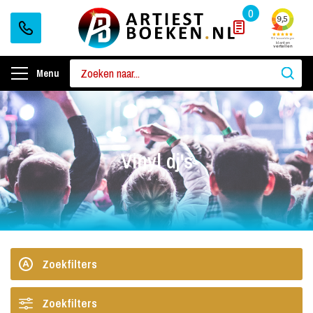
0
Menu
Vinyl dj's
Zoekfilters
Zoekfilters