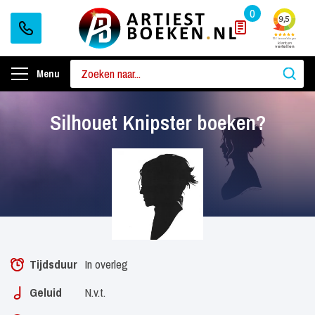
0
Menu
Silhouet Knipster boeken?
Tijdsduur
In overleg
Geluid
N.v.t.