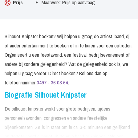
Prijs
Maatwerk: Prijs op aanvraag
Silhouet Knipster boeken? Wij helpen u graag de artiest, band, dj
of ander entertainment te boeken of in te huren voor een optreden.
Organiseert u een feestavond, een festival, bedrijfsevenement of
andere bijzondere gelegenheid? Wat de gelegenheid ook is, we
helpen u graag verder. Direct boeken? Bel ons dan op
telefoonnummer
0497 - 36 08 64
.
Biografie Silhouet Knipster
De silhouet knipster werkt voor grote bedrijven, tijdens
personeelsavonden, congressen en andere feestelijke
bijeenkomsten. Ze is in staat om in ca. 3-5 minuten een gelijkend
en gedetailleerd silhouet uit de vrije hand te knippen. "Als een