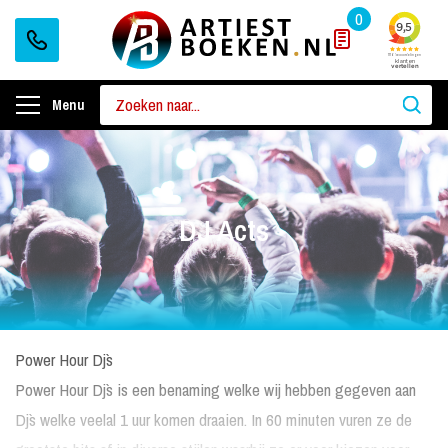
0
Menu
DJ Acts
Power Hour Dj`s
Power Hour Dj`s is een benaming welke wij hebben gegeven aan
Dj`s welke veelal 1 uur komen draaien. In 60 minuten vuren ze de