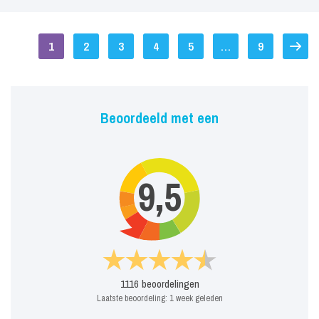
1
2
3
4
5
…
9
Beoordeeld met een
9,5
1116
beoordelingen
Laatste beoordeling:
1 week geleden