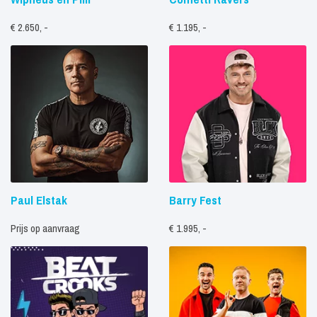
€ 2.650, -
€ 1.195, -
Paul Elstak
Barry Fest
Prijs op aanvraag
€ 1.995, -