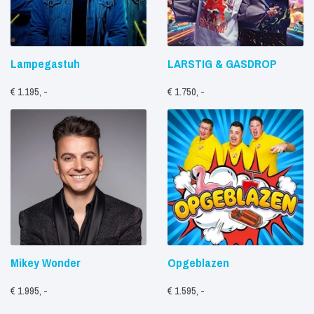
Lampegastuh
LARSTIG & GASDROP
€ 1.195, -
€ 1.750, -
Mikey Wonder
Opgeblazen
€ 1.995, -
€ 1.595, -