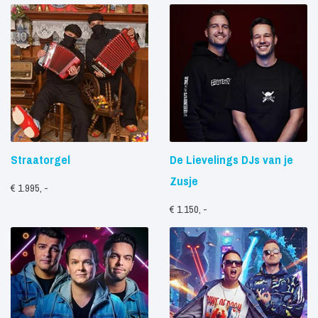
Straatorgel
De Lievelings DJs van je
Zusje
€ 1.995, -
€ 1.150, -