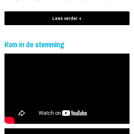
Stand-up Pop
Lees verder +
De Coronas maken muziek met een vleugje humor. Ze dagen het
publiek uit om hun muzikale wens door te geven aan de band én de
zaal via de Coronas Hotline midden in het publiek. De groep
Kom in de stemming
speelt het nummer direct met de nodige vocale, muzikale én
fysieke acrobatiek. Ook speelt de band eigen werk en zingt het
publiek geregeld een deuntje mee.
Rock'n Roll Theater
Van stevige popsongs tot gevoelige ballades en van latin tot
smartlap. De Coronas spelen het niet zomaar, ze laten het ook
zien! Met originele filmbeelden, eigengemaakte animaties,
schitterend decor en een verrassend flexibele vleugel. Dit, in
combinatie met hun aanstekelijke optreden, zorgt voor een