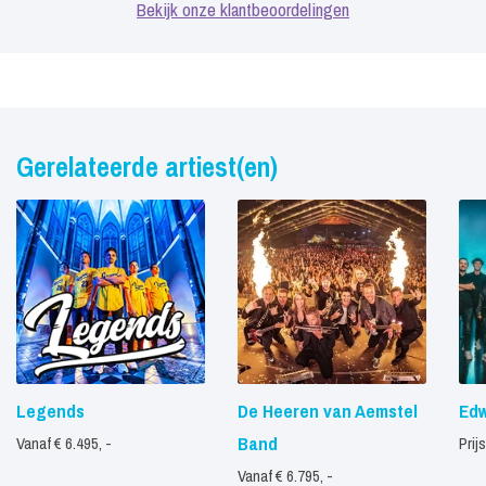
Bekijk onze klantbeoordelingen
Gerelateerde artiest(en)
Legends
De Heeren van Aemstel
Edw
Band
Vanaf € 6.495, -
Prij
Vanaf € 6.795, -