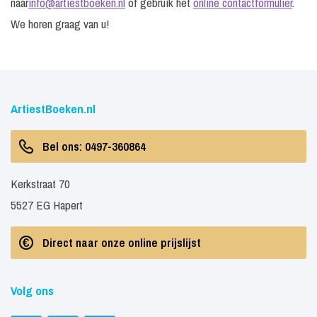
naar
info@artiestboeken.nl
of gebruik het
online contactformulier
.
We horen graag van u!
ArtiestBoeken.nl
Bel ons: 0497-360864
Kerkstraat 70
5527 EG Hapert
Direct naar onze online prijslijst
Volg ons