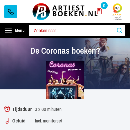
0
Menu
De Coronas boeken?
Tijdsduur
3 x 60 minuten
Geluid
Incl. monitorset