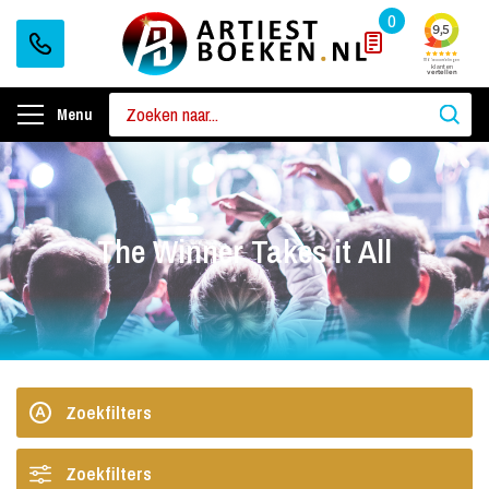
0
Menu
The Winner Takes it All
Zoekfilters
Zoekfilters