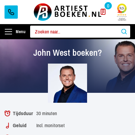
0
Menu
John West boeken?
Tijdsduur
30 minuten
Geluid
Incl. monitorset