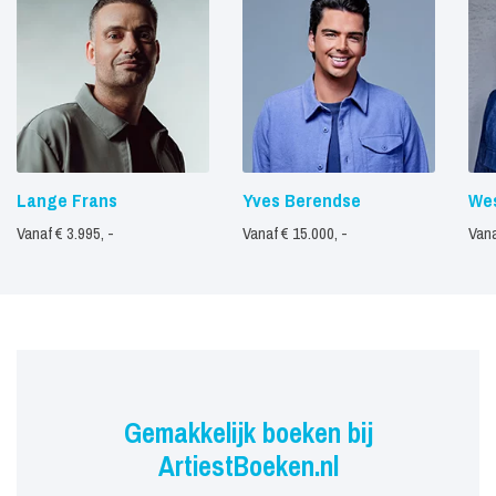
Lange Frans
Yves Berendse
Wes
Vanaf € 3.995, -
Vanaf € 15.000, -
Vana
Gemakkelijk boeken bij
ArtiestBoeken.nl