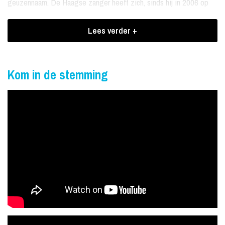
geuzennaam. De Haagse zanger heeft zich, sinds hij in 2006 op
zijn 18e verjaardag de microfoon oppakte, langzaam maar zeker
Lees verder +
ontwikkeld tot een gevestigde naam binnen het Nederlandstalige
muziekgenre. Met visie en oog voor kwaliteit wil hij nog heel lang
verder bouwen.
Kom in de stemming
Hoogtepunten in zijn carrière
In 2016 vierde John West zijn 10-jarig artiestenjubileum. In die
tien jaar is er veel gebeurd. Hoogtepunten waren toch wel het
optreden bij het grootste meezingfeest van het jaar, Toppers in
Concert, maar ook de veelbesproken deelname aan de SBS-
show
Bloed, Zweet en Tranen
en zijn samenwerking met
Lange
Frans
die op YouTube miljoenen views trok. Door hard te werken,
heeft hij enorm kunnen groeien en in 2017 kon John West dan ook
maar liefst twee Buma NL Awards en een een gouden plaat voor