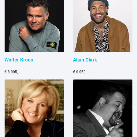
Wolter Kroes
Alain Clark
€ 8.995, -
€ 9.950, -