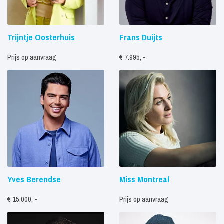
Trijntje Oosterhuis
Frans Duijts
Prijs op aanvraag
€ 7.995, -
Yves Berendse
Miss Montreal
€ 15.000, -
Prijs op aanvraag