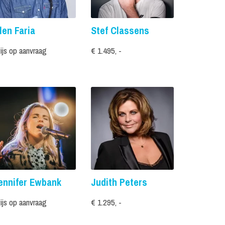
len Faria
Stef Classens
ijs op aanvraag
€ 1.495, -
ennifer Ewbank
Judith Peters
ijs op aanvraag
€ 1.295, -