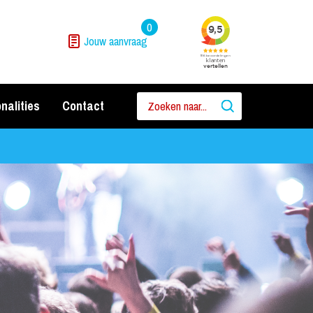
0
Jouw aanvraag
nalities
Contact