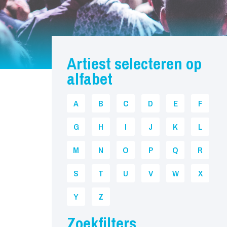
Artiest selecteren op
alfabet
A
B
C
D
E
F
G
H
I
J
K
L
M
N
O
P
Q
R
S
T
U
V
W
X
Y
Z
Zoekfilters