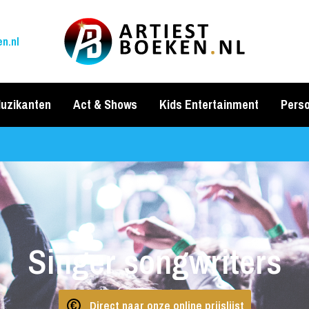
n.nl
uzikanten
Act & Shows
Kids Entertainment
Perso
Singer songwriters
Direct naar onze online prijslijst