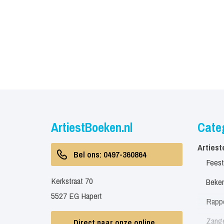
ArtiestBoeken.nl
Cate
Artiest
Bel ons: 0497-360864
Feest
Kerkstraat 70
Beken
5527 EG Hapert
Rapp
Zang
Direct naar onze online