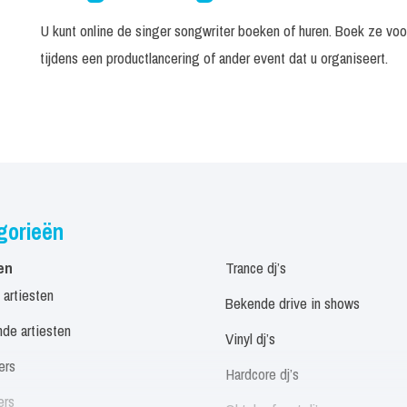
U kunt online de singer songwriter boeken of huren. Boek ze vo
tijdens een productlancering of ander event dat u organiseert.
gorieën
en
Trance dj’s
 artiesten
Bekende drive in shows
de artiesten
Vinyl dj’s
ers
Hardcore dj’s
ers