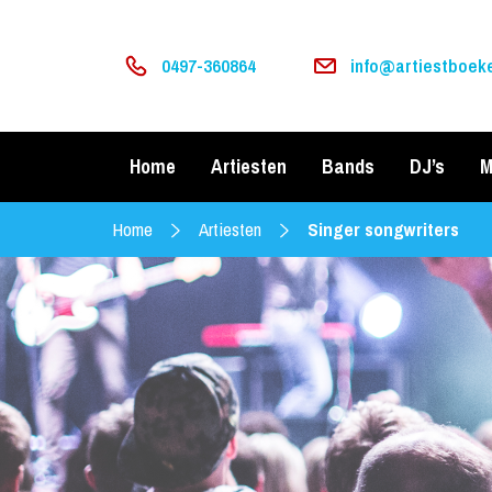
0497-360864
info@artiestboeke
Home
Artiesten
Bands
DJ’s
M
Home
Artiesten
Singer songwriters