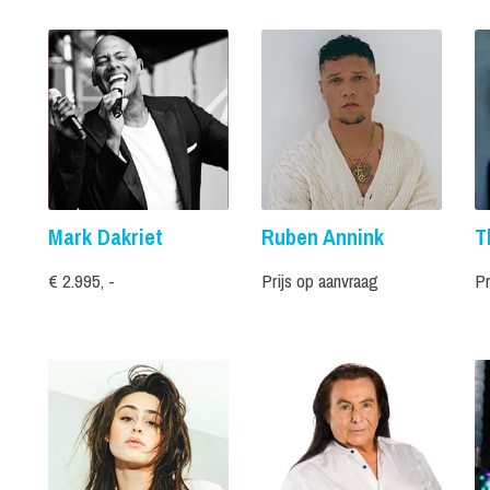
Mark Dakriet
Ruben Annink
T
€ 2.995, -
Prijs op aanvraag
Pr