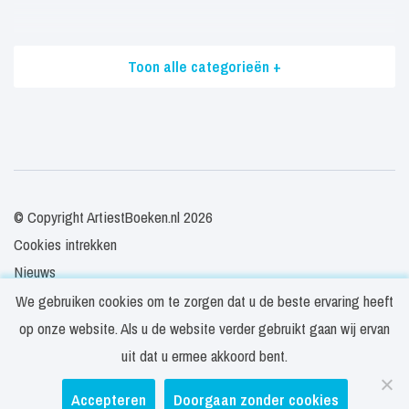
Toon alle categorieën +
© Copyright ArtiestBoeken.nl 2026
Cookies intrekken
Nieuws
Veelgestelde vragen
We gebruiken cookies om te zorgen dat u de beste ervaring heeft
Contact
op onze website. Als u de website verder gebruikt gaan wij ervan
Privacy- en cookieverklaring
uit dat u ermee akkoord bent.
Disclaimer
Accepteren
Doorgaan zonder cookies
Algemene voorwaarden