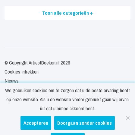
Toon alle categorieën +
© Copyright ArtiestBoeken.nl 2026
Cookies intrekken
Nieuws
Veelgestelde vragen
We gebruiken cookies om te zorgen dat u de beste ervaring heeft
Contact
op onze website. Als u de website verder gebruikt gaan wij ervan
Privacy- en cookieverklaring
uit dat u ermee akkoord bent.
Disclaimer
Accepteren
Doorgaan zonder cookies
Algemene voorwaarden