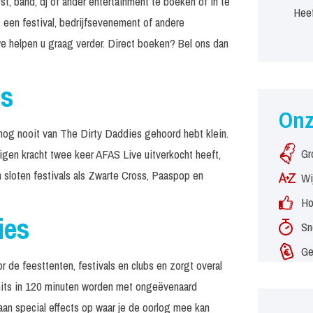
t, band, dj of ander entertainment te boeken of in te
Heef
 een festival, bedrijfsevenement of andere
e helpen u graag verder. Direct boeken? Bel ons dan
es
On
nog nooit van The Dirty Daddies gehoord hebt klein.
Gr
igen kracht twee keer AFAS Live uitverkocht heeft,
 sloten festivals als Zwarte Cross, Paaspop en
Wi
Ho
ies
Sn
Ge
or de feesttenten, festivals en clubs en zorgt overal
0 hits in 120 minuten worden met ongeëvenaard
aan special effects op waar je de oorlog mee kan