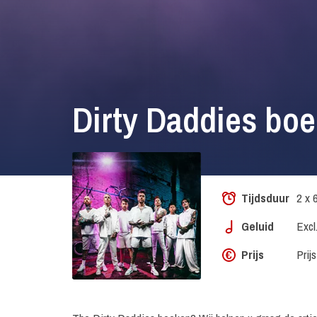
Dirty Daddies bo
Tijdsduur
2 x 
Geluid
Excl.
Prijs
Prij