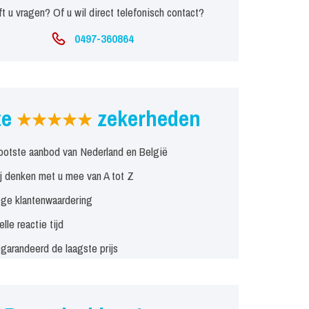
t u vragen? Of u wil direct telefonisch contact?
0497-360864
ze
zekerheden
ootste aanbod van Nederland en België
j denken met u mee van A tot Z
ge klantenwaardering
elle reactie tijd
garandeerd de laagste prijs