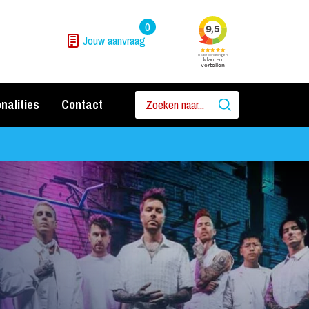
0
Jouw aanvraag
nalities
Contact