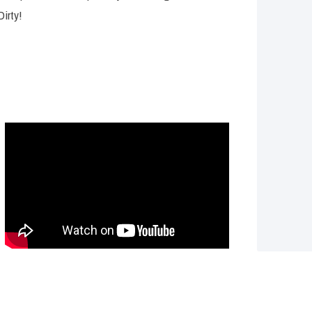
irty!