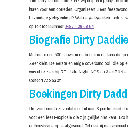
The Dirty Daddies boeken? Wij helpen u graag de arties
huren voor een optreden. Organiseert u een feestavond,
bijzondere gelegenheid? Wat de gelegenheid ook is, w
op telefoonnummer
0497 - 36 08 64
.
Biografie Dirty Daddi
Met meer dan 500 shows in de benen is de kans dat je 
Zeer klein. De eerste en enige coverband ooit die op e
was al te zien bij RTL Late Night, NOS op 3 en BNN en
Concert At Sea af.
Boekingen Dirty Dadd
Het zinderende zevental raast al ruim 6 jaar loeihard do
voor een feest-explosie die zijn gelijke niet kent. 12
enthousiasme op je afgevuurd. Tel daarbij een arsenaal 