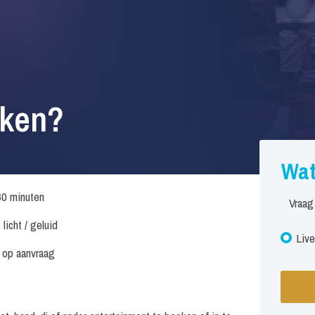
eken?
Wat
60 minuten
Vraag
 licht / geluid
Live
s op aanvraag