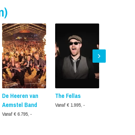
n)
De Heeren van
The Fellas
De Bijtels
Aemstel Band
Vanaf € 1.995, -
Vanaf € 4.495,
Vanaf € 6.795, -