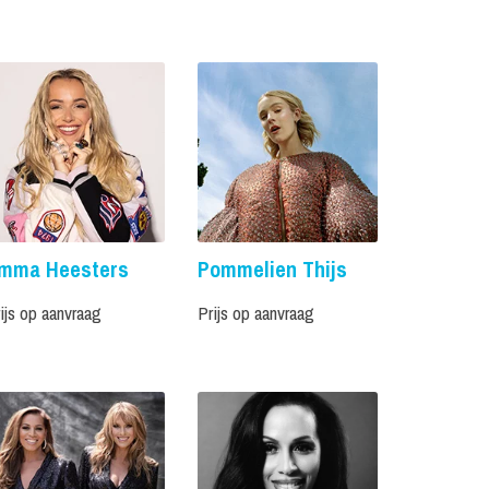
mma Heesters
Pommelien Thijs
ijs op aanvraag
Prijs op aanvraag