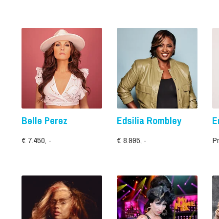
Belle Perez
Edsilia Rombley
E
€ 7.450, -
€ 8.995, -
Pr