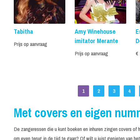
Tabitha
Amy Winehouse
E
imitator Merante
D
Prijs op aanvraag
Prijs op aanvraag
€ 
1
2
3
4
Met covers en eigen num
De zangeressen die u kunt boeken en inhuren zingen covers of h
om even terug in de tijd te gaan? Of wilt u juist genieten van he