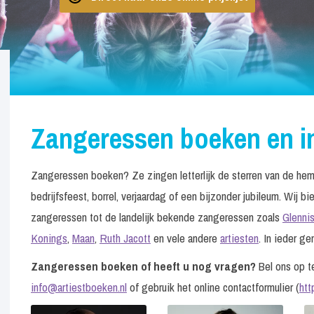
Zangeressen boeken en i
Zangeressen boeken? Ze zingen letterlijk de sterren van de hem
bedrijfsfeest, borrel, verjaardag of een bijzonder jubileum. Wij
zangeressen tot de landelijk bekende zangeressen zoals
Glenni
Konings
,
Maan
,
Ruth Jacott
en vele andere
artiesten
. In ieder ge
Zangeressen boeken of heeft u nog vragen?
Bel ons op t
info@artiestboeken.nl
of gebruik het online contactformulier (
htt