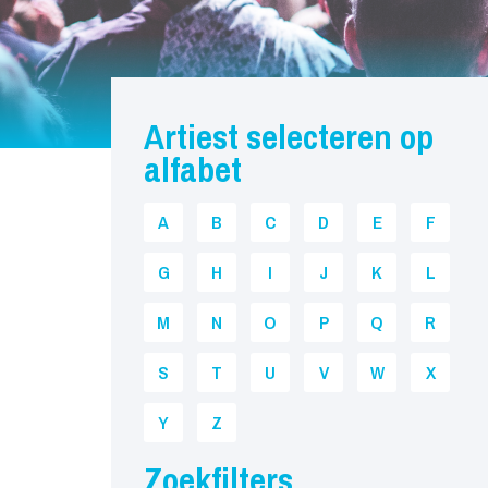
Artiest selecteren op
alfabet
A
B
C
D
E
F
G
H
I
J
K
L
M
N
O
P
Q
R
S
T
U
V
W
X
Y
Z
Zoekfilters