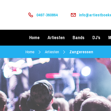
0497-360864
info@artiestboeke
Home
Artiesten
Bands
DJ’s
M
Home
Artiesten
Zangeressen