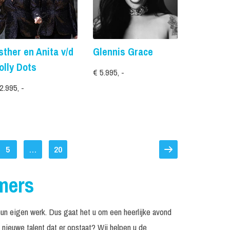
sther en Anita v/d
Glennis Grace
olly Dots
€ 5.995, -
2.995, -
5
…
20
mers
un eigen werk. Dus gaat het u om een heerlijke avond
t nieuwe talent dat er opstaat? Wij helpen u de