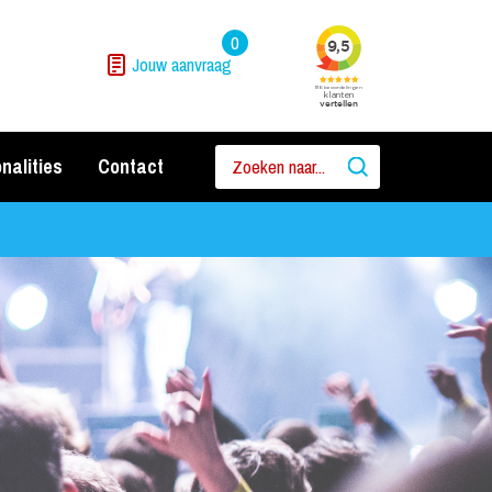
0
Jouw aanvraag
nalities
Contact