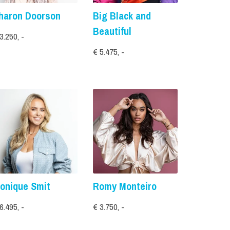
haron Doorson
Big Black and
Beautiful
3.250, -
€ 5.475, -
onique Smit
Romy Monteiro
6.495, -
€ 3.750, -