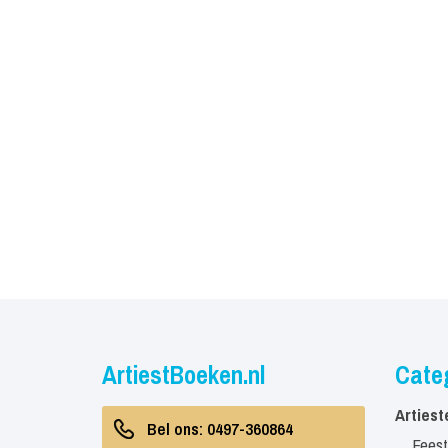
ArtiestBoeken.nl
Cate
Artiest
Bel ons: 0497-360864
Feest