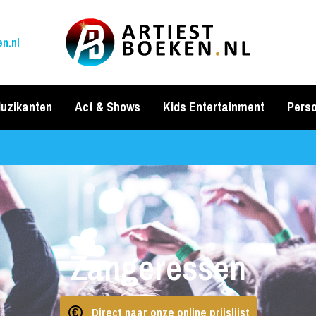
n.nl
uzikanten
Act & Shows
Kids Entertainment
Perso
Zangeressen
Direct naar onze online prijslijst