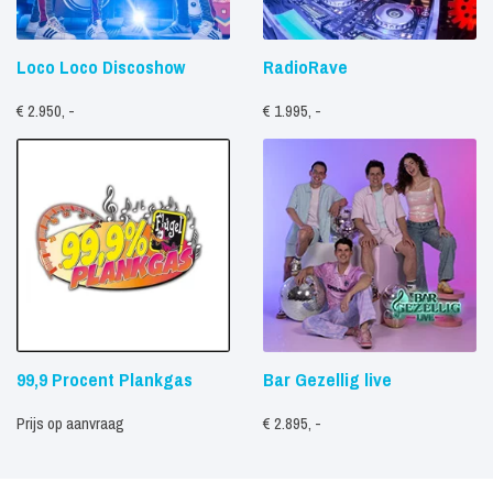
Loco Loco Discoshow
RadioRave
€ 2.950, -
€ 1.995, -
99,9 Procent Plankgas
Bar Gezellig live
Prijs op aanvraag
€ 2.895, -