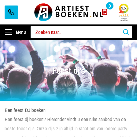
0
Menu
Feest dj's
Een feest DJ boeken
Een feest dj boeken? Hieronder vindt u een ruim aanbod van de
beste feest dj’s. Onze dj’s zijn altijd in staat om van iedere party