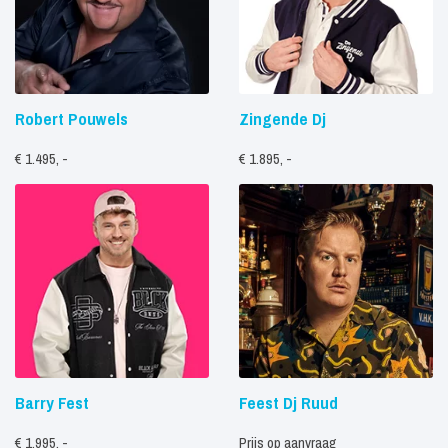
Robert Pouwels
Zingende Dj
€ 1.495, -
€ 1.895, -
Barry Fest
Feest Dj Ruud
€ 1.995, -
Prijs op aanvraag