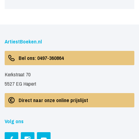
ArtiestBoeken.nl
Bel ons: 0497-360864
Kerkstraat 70
5527 EG Hapert
Direct naar onze online prijslijst
Volg ons