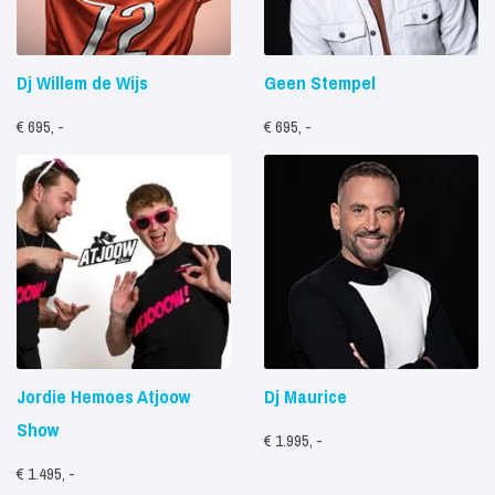
Dj Willem de Wijs
Geen Stempel
€ 695, -
€ 695, -
Jordie Hemoes Atjoow
Dj Maurice
Show
€ 1.995, -
€ 1.495, -