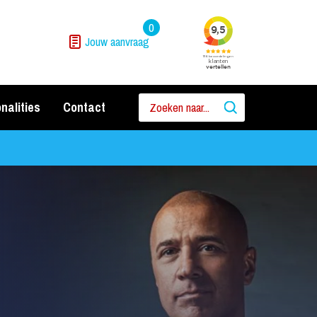
0
Jouw aanvraag
nalities
Contact