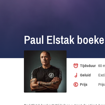
Paul Elstak boek
Tijdsduur
60 m
Geluid
Excl
Prijs
Prij