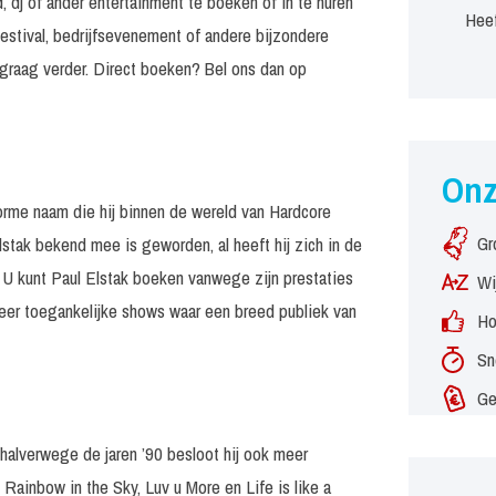
, dj of ander entertainment te boeken of in te huren
Heef
estival, bedrijfsevenement of andere bijzondere
graag verder. Direct boeken? Bel ons dan op
On
orme naam die hij binnen de wereld van Hardcore
Gr
stak bekend mee is geworden, al heeft hij zich in de
. U kunt Paul Elstak boeken vanwege zijn prestaties
Wi
meer toegankelijke shows waar een breed publiek van
Ho
Sn
Ge
 halverwege de jaren ’90 besloot hij ook meer
 Rainbow in the Sky, Luv u More en Life is like a