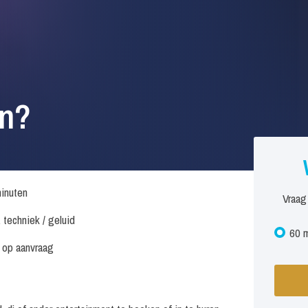
en?
inuten
Vraag
. techniek / geluid
60 m
s op aanvraag