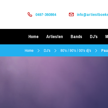
0497-360864
info@artiestboeke
Home
Artiesten
Bands
DJ’s
M
Home
DJ's
80's / 90's / 00's dj's
Pau