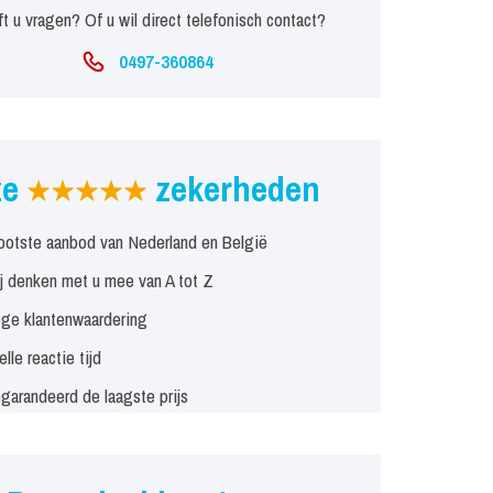
t u vragen? Of u wil direct telefonisch contact?
0497-360864
ze
zekerheden
ootste aanbod van Nederland en België
j denken met u mee van A tot Z
ge klantenwaardering
elle reactie tijd
garandeerd de laagste prijs