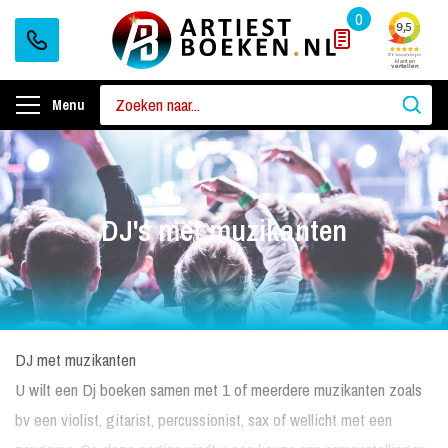
0
Menu
DJ's met muzikanten
DJ met muzikanten
U wilt een Dj boeken samen met 1 of meerdere muzikanten zoals
bv een violist, gitarist, percussionist, sax of wellicht met een