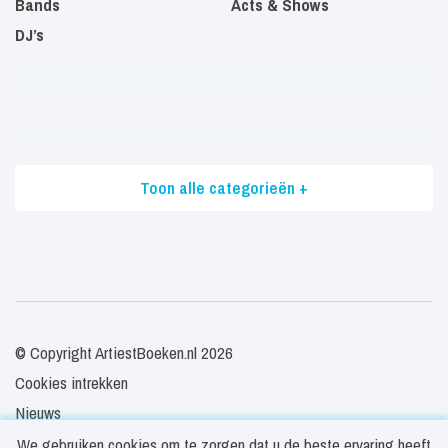
Bands
Acts & Shows
DJ’s
Toon alle categorieën +
© Copyright ArtiestBoeken.nl 2026
Cookies intrekken
Nieuws
Veelgestelde vragen
We gebruiken cookies om te zorgen dat u de beste ervaring heeft