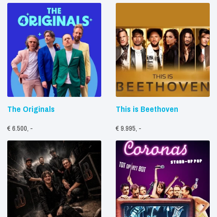
The Originals
This is Beethoven
€ 6.500, -
€ 9.995, -