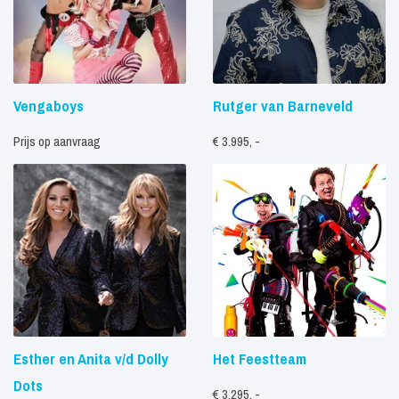
Vengaboys
Rutger van Barneveld
Prijs op aanvraag
€ 3.995, -
Esther en Anita v/d Dolly
Het Feestteam
Dots
€ 3.295, -