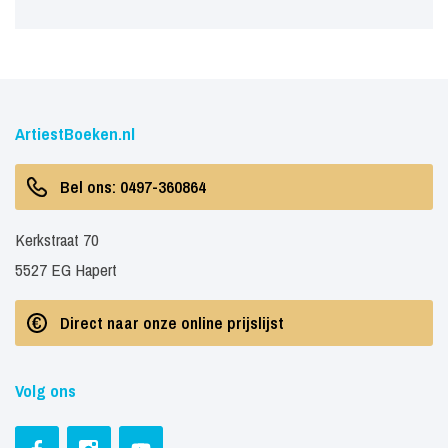
ArtiestBoeken.nl
Bel ons: 0497-360864
Kerkstraat 70
5527 EG Hapert
Direct naar onze online prijslijst
Volg ons