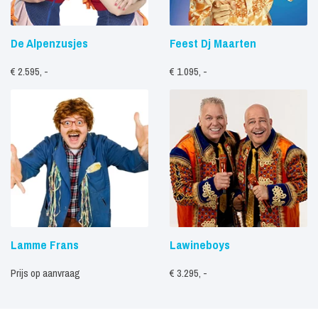
De Alpenzusjes
Feest Dj Maarten
€ 2.595, -
€ 1.095, -
Lamme Frans
Lawineboys
Prijs op aanvraag
€ 3.295, -