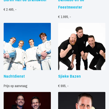
Feestmeester
€ 2.495, -
€ 1.995, -
Nachtdienst
Sjieke Bazen
Prijs op aanvraag
€ 995, -