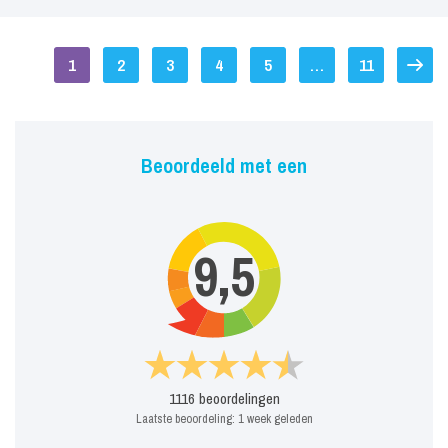
1
2
3
4
5
…
11
Beoordeeld met een
9,5
1116
beoordelingen
Laatste beoordeling:
1 week geleden