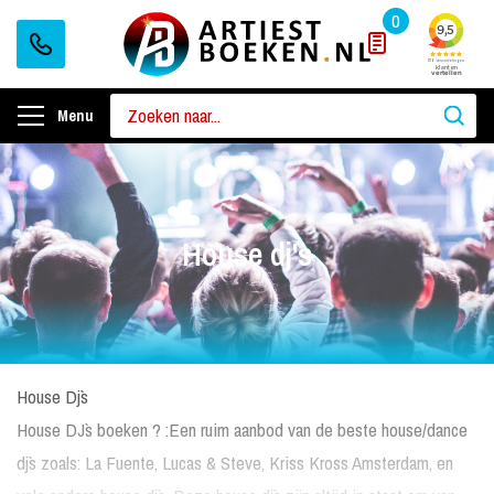
0
Menu
House dj's
House Dj`s
House DJ`s boeken ? :Een ruim aanbod van de beste house/dance
dj`s zoals: La Fuente, Lucas & Steve, Kriss Kross Amsterdam, en