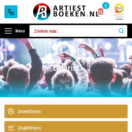
0
Menu
Gitarist
Zoekfilters
Zoekfilters