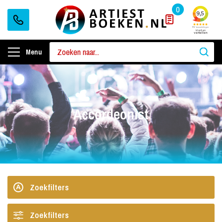
0
Menu
Accordeonist
Zoekfilters
Zoekfilters