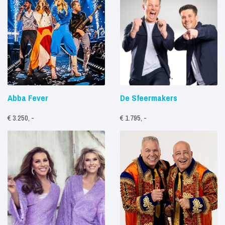
Abba Fever
De Sfeermakers
€ 3.250, -
€ 1.795, -