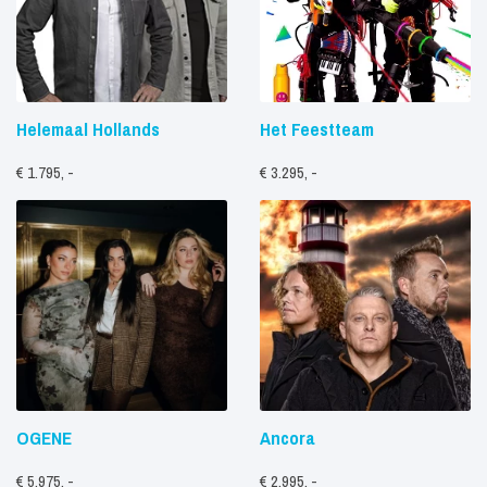
Helemaal Hollands
Het Feestteam
€ 1.795, -
€ 3.295, -
OGENE
Ancora
€ 5.975, -
€ 2.995, -