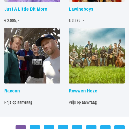
Just A Little Bit More
Lawineboys
€ 2.995, -
€ 3.295, -
Racoon
Rowwen Heze
Prijs op aanvraag
Prijs op aanvraag