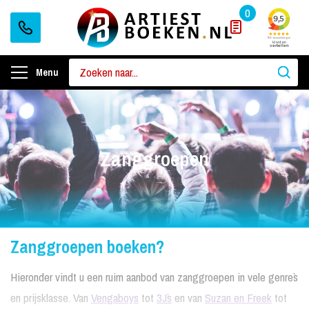
0
Menu
Zanggroepen
Zanggroepen boeken?
Hieronder vindt u een ruim aanbod van zanggroepen in vele genre`s
en prijsklasse. Van
Vengaboys
tot
3J`s
en van
Suzan en Freek
tot