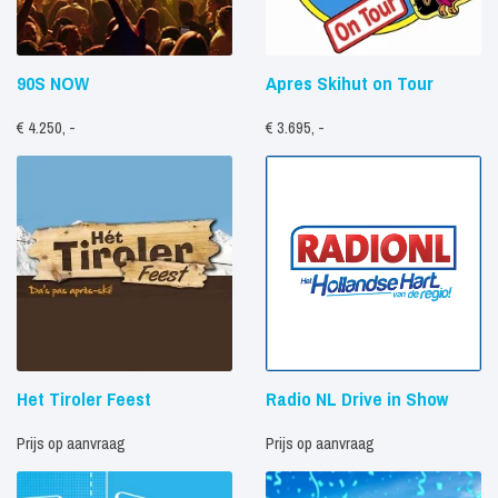
90S NOW
Apres Skihut on Tour
€ 4.250, -
€ 3.695, -
Het Tiroler Feest
Radio NL Drive in Show
Prijs op aanvraag
Prijs op aanvraag