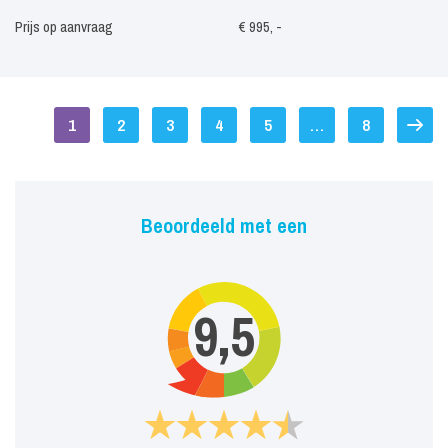
Prijs op aanvraag
€ 995, -
1
2
3
4
5
…
8
Beoordeeld met een
9,5