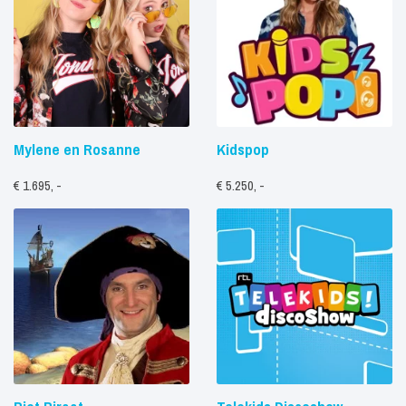
Mylene en Rosanne
Kidspop
€ 1.695, -
€ 5.250, -