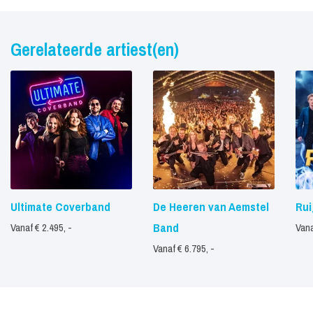
Gerelateerde artiest(en)
Ultimate Coverband
De Heeren van Aemstel
Rui
Band
Vanaf € 2.495, -
Vana
Vanaf € 6.795, -