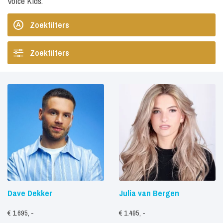
Voice Kids.
Zoekfilters
Zoekfilters
Dave Dekker
Julia van Bergen
€ 1.695, -
€ 1.495, -