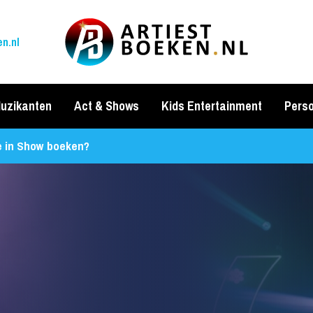
n.nl
uzikanten
Act & Shows
Kids Entertainment
Perso
e in Show boeken?