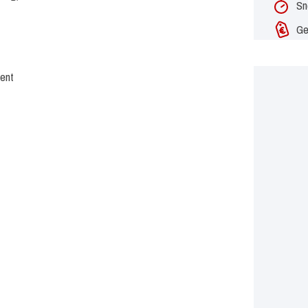
Sn
Ge
vent