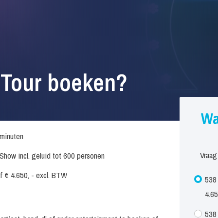
 Tour boeken?
Wa
minuten
Vraag
Show incl. geluid tot 600 personen
f € 4.650, - excl. BTW
538 
4.65
538 