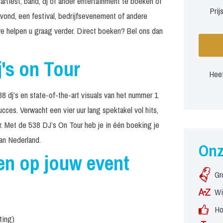
tiest, band, dj of ander entertainment te boeken of
Prij
avond, een festival, bedrijfsevenement of andere
e helpen u graag verder. Direct boeken? Bel ons dan
j's on Tour
Heef
8 dj’s en state-of-the-art visuals van het nummer 1
ces. Verwacht een vier uur lang spektakel vol hits,
. Met de 538 DJ’s On Tour heb je in één boeking je
an Nederland.
On
en op jouw event
Gr
Wi
Ho
ting)