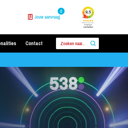
0
Jouw aanvraag
nalities
Contact