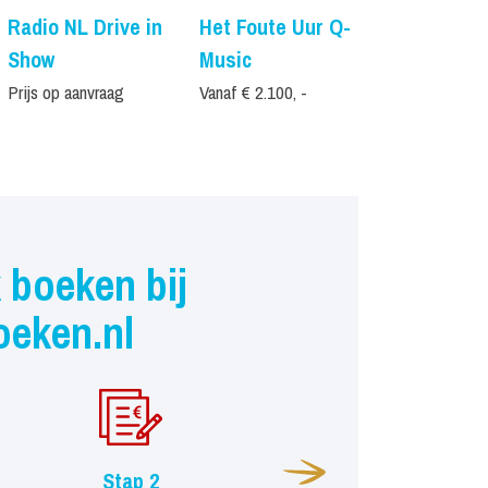
Radio NL Drive in
Het Foute Uur Q-
Apres Skih
Show
Music
Tour
Prijs op aanvraag
Vanaf € 2.100, -
Vanaf € 3.695,
 boeken bij
oeken.nl
Stap 2