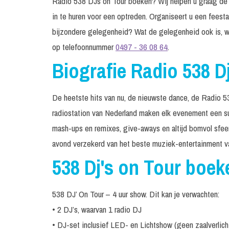
Radio 538 DJs on Tour boeken? Wij helpen u graag de ar
in te huren voor een optreden. Organiseert u een feest
bijzondere gelegenheid? Wat de gelegenheid ook is, w
op telefoonnummer
0497 - 36 08 64
.
Biografie Radio 538 D
De heetste hits van nu, de nieuwste dance, de Radio 53
radiostation van Nederland maken elk evenement een suc
mash-ups en remixes, give-aways en altijd bomvol sfeer
avond verzekerd van het beste muziek-entertainment v
538 Dj's on Tour boek
538 DJ’ On Tour – 4 uur show. Dit kan je verwachten:
• 2 DJ’s, waarvan 1 radio DJ
• DJ-set inclusief LED- en Lichtshow (geen zaalverlich