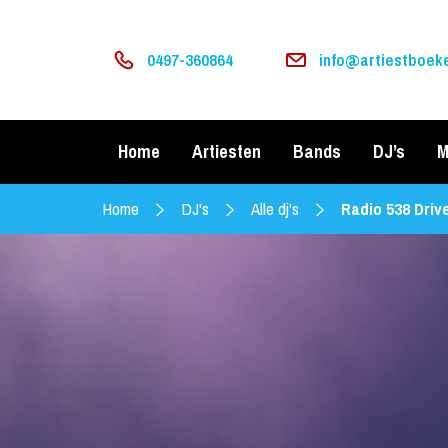
0497-360864
info@artiestboeke
Home
Artiesten
Bands
DJ’s
M
Home
DJ's
Alle dj's
Radio 538 Driv