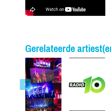
Gerelateerde artiest(e