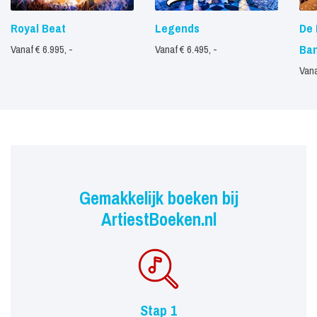
Royal Beat
Legends
De 
Ba
Vanaf € 6.995, -
Vanaf € 6.495, -
Vana
Gemakkelijk boeken bij
ArtiestBoeken.nl
Stap 1