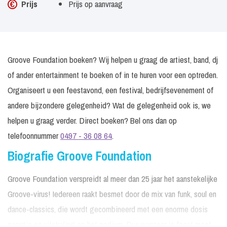
Prijs
Prijs op aanvraag
Groove Foundation boeken? Wij helpen u graag de artiest, band, dj
of ander entertainment te boeken of in te huren voor een optreden.
Organiseert u een feestavond, een festival, bedrijfsevenement of
andere bijzondere gelegenheid? Wat de gelegenheid ook is, we
helpen u graag verder. Direct boeken? Bel ons dan op
telefoonnummer
0497 - 36 08 64
.
Biografie Groove Foundation
Groove Foundation verspreidt al meer dan 25 jaar het aanstekelijke
Groove-virus! Iedereen raakt besmet door de mix van funk, soul en
dance-classics, die wordt gecombineerd met een enorme dosis
energie en uitstraling op het podium. Dus wanneer je feest moet