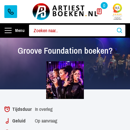
0
Menu
Groove Foundation boeken?
Tijdsduur
In overleg
Geluid
Op aanvraag