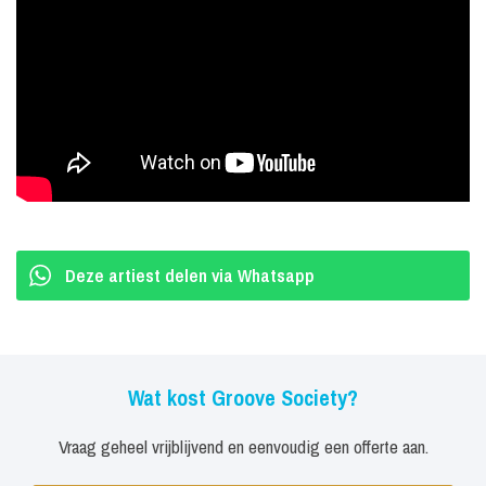
Around: I Wanna Dance With Somebody! Zo'n avond wordt het? Ja,
zó'n avond! Blame It On The Boogie!
De band bestaat uit:
Fabian Willems - lead & backing vocals
Vivian Gravenberch - lead & backing vocals
Leroy Bergtop - keyboard
Allard Frederiks - gitaar
Frans de Haart - bas
Deze artiest delen via Whatsapp
Clement Keyzer - drums
Bart Noorman - trompet
Paul van Egmond - trombone
Wat kost Groove Society?
Philip Wolffers - altsax en tenorsax
Vraag geheel vrijblijvend en eenvoudig een offerte aan.