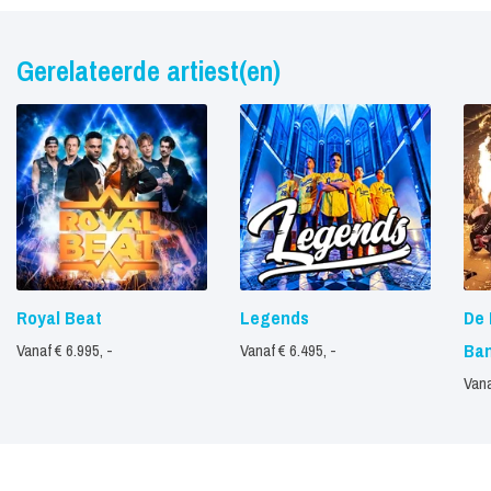
Gerelateerde artiest(en)
Royal Beat
Legends
De 
Ba
Vanaf € 6.995, -
Vanaf € 6.495, -
Vana