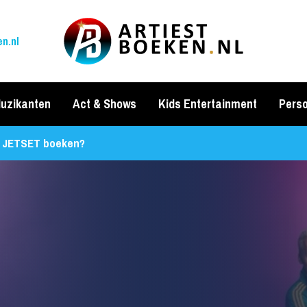
n.nl
uzikanten
Act & Shows
Kids Entertainment
Perso
JETSET boeken?