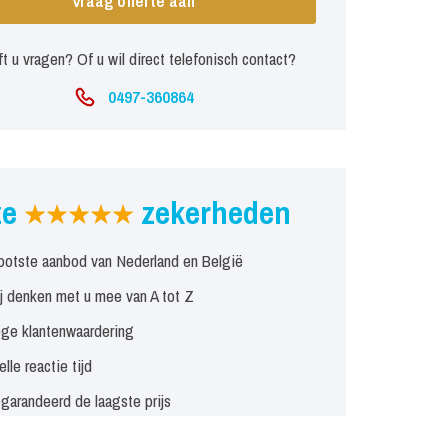
Vraag offerte aan
t u vragen? Of u wil direct telefonisch contact?
0497-360864
ze
zekerheden
ootste aanbod van Nederland en België
j denken met u mee van A tot Z
ge klantenwaardering
elle reactie tijd
garandeerd de laagste prijs