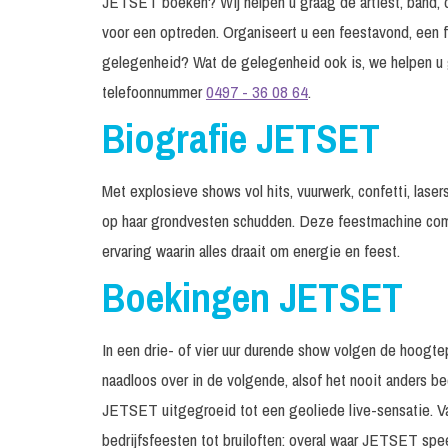
JETSET boeken? Wij helpen u graag de artiest, band, dj
voor een optreden. Organiseert u een feestavond, een f
gelegenheid? Wat de gelegenheid ook is, we helpen u 
telefoonnummer
0497 - 36 08 64
.
Biografie JETSET
Met explosieve shows vol hits, vuurwerk, confetti, las
op haar grondvesten schudden. Deze feestmachine com
ervaring waarin alles draait om energie en feest.
Boekingen JETSET
In een drie- of vier uur durende show volgen de hoogtep
naadloos over in de volgende, alsof het nooit anders 
JETSET uitgegroeid tot een geoliede live-sensatie. Van
bedrijfsfeesten tot bruiloften: overal waar JETSET spee