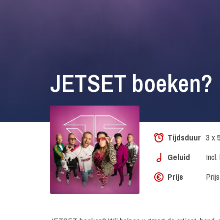
JETSET boeken?
Tijdsduur
3 x 
Geluid
Incl.
Prijs
Prij