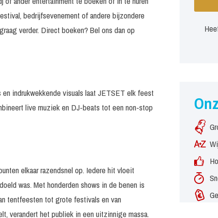
 of ander entertainment te boeken of in te huren
estival, bedrijfsevenement of andere bijzondere
Heef
graag verder. Direct boeken? Bel ons dan op
ers en indrukwekkende visuals laat JETSET elk feest
On
bineert live muziek en DJ-beats tot een non-stop
Gr
Wi
Ho
unten elkaar razendsnel op. Iedere hit vloeit
Sn
bedoeld was. Met honderden shows in de benen is
Ge
 tentfeesten tot grote festivals en van
lt, verandert het publiek in een uitzinnige massa.