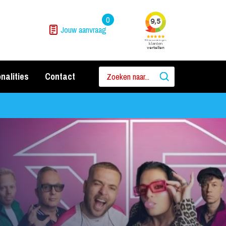
0
Jouw aanvraag
nalities
Contact