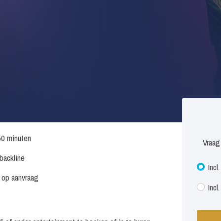
50 minuten
Vraag
 backline
Incl
s op aanvraag
Incl