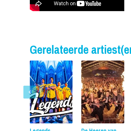
Gerelateerde artiest(e
Legends
De Heeren van