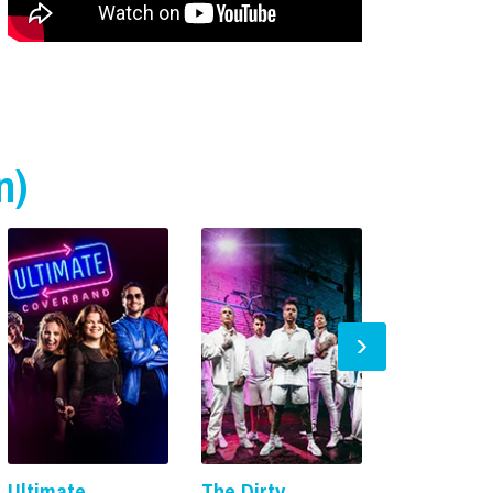
n)
Ultimate
The Dirty
Waterproo