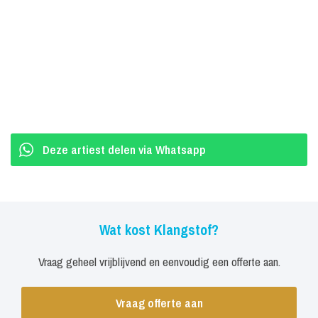
naar voortstuwende, regenboogkleurige synths.
Koen weet dat het een kracht is om diep in jezelf te reiken om
uiteindelijk contact te maken met anderen. Daarom begon hij voor
het eerst muziek te maken. Nadat hij op 14-jarige leeftijd met zijn
gezin van zijn geboorteland Nederland naar het platteland van
Noorwegen was verhuisd, bevond de eens zo sociale tiener zich
volledig geïsoleerd. 'Mijn leven was verscheurd en ik moest
Deze artiest delen via Whatsapp
helemaal opnieuw beginnen.' Hij raakte gecharmeerd van het
baanbrekende album van Radiohead uit 1996, OK Computer, en
met name de onderstroom van ongecontroleerde pijn in de stem
van zanger Thom Yorke.
Wat kost Klangstof?
Klangstof - Everest
Vraag geheel vrijblijvend en eenvoudig een offerte aan.
In korte tijd werd het maken van muziek een bijna manische
Vraag offerte aan
bezigheid voor de beginnende muzikant. Zelfs na het bijwonen