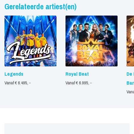
Gerelateerde artiest(en)
Legends
Royal Beat
De 
Ba
Vanaf € 6.495, -
Vanaf € 6.995, -
Vana