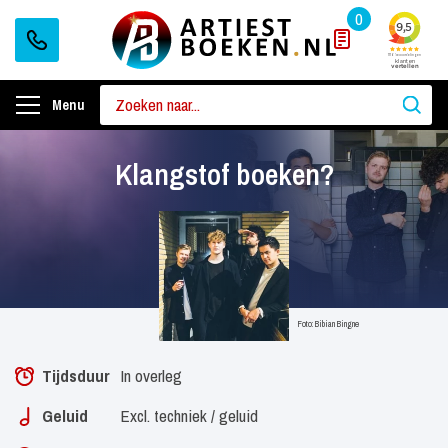
0
Menu
Klangstof boeken?
Foto: Bibian Bingne
Tijdsduur
In overleg
Geluid
Excl. techniek / geluid