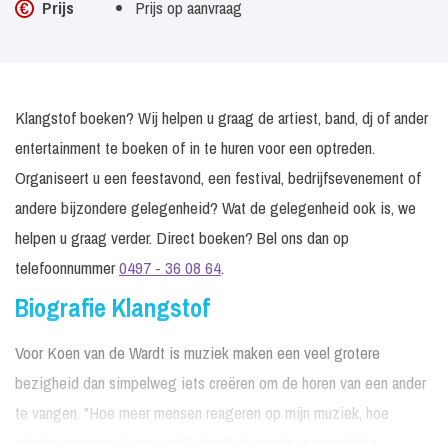
Prijs
Prijs op aanvraag
Klangstof boeken? Wij helpen u graag de artiest, band, dj of ander
entertainment te boeken of in te huren voor een optreden.
Organiseert u een feestavond, een festival, bedrijfsevenement of
andere bijzondere gelegenheid? Wat de gelegenheid ook is, we
helpen u graag verder. Direct boeken? Bel ons dan op
telefoonnummer
0497 - 36 08 64
.
Biografie Klangstof
Voor Koen van de Wardt is muziek maken een veel grotere
bezigheid dan simpelweg iets creëren om de horen van een ander
te vangen. "Hoe meer mensen reageren op mijn muziek, hoe
minder eenzaam ik me voel", geeft de zanger en muzikale