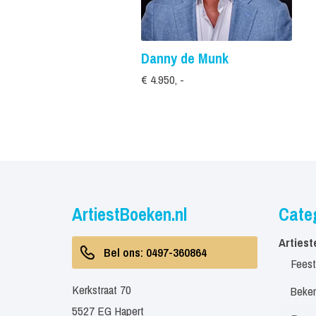
Danny de Munk
€ 4.950, -
ArtiestBoeken.nl
Cate
Artiest
Bel ons: 0497-360864
Feest
Kerkstraat 70
Beken
5527 EG Hapert