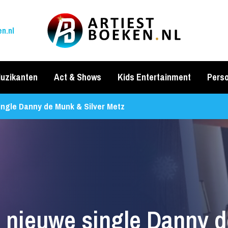
n.nl
uzikanten
Act & Shows
Kids Entertainment
Perso
ingle Danny de Munk & Silver Metz
 nieuwe single Danny d