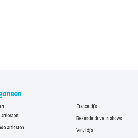
gorieën
en
Trance dj’s
 artiesten
Bekende drive in shows
de artiesten
Vinyl dj’s