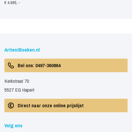
€ 4.995, -
ArtiestBoeken.nl
Bel ons: 0497-360864
Kerkstraat 70
5527 EG Hapert
Direct naar onze online prijslijst
Volg ons