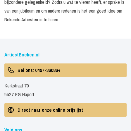
bijzondere gelegenheid? Zodra u wat te vieren heeft, er sprake is
P
van een jubileum en om andere redenen is het een goed idee om
Buddy Vedder
a
Bekende Artiesten in te huren.
Excl. techniek /
P
Dans optreden
30 minuten
geluid
a
Excl. techniek /
P
Zang optreden
30 minuten
geluid
a
ArtiestBoeken.nl
P
Presentator
In overleg
N.v.t.
a
Bel ons: 0497-360864
P
Captain Jack
a
Kerkstraat 70
Excl. techniek /
P
5527 EG Hapert
Tot 3000 gasten
30 minuten
geluid
a
Boven de 3000
Direct naar onze online prijslijst
Exclusief techniek /
P
30 minuten
gasten
geluid
a
V
CB Milton
Volg ons