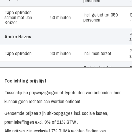
personen
-
Tape optreden
Incl. geluid tot 350
€
samen met Jan
50 minuten
personen
-
Keizer
P
Andre Hazes
a
P
Tape optreden
30 minuten
Incl. monitorset
a
Excl. techniek /
P
Band optreden
60 minuten
geluid
a
Toelichting prijslijst
€
Arjon Oostrom
30 minuten
Incl. monitorset
-
Tussentijdse prijswijzigingen of typefouten voorbehouden, hier
kunnen geen rechten aan worden ontleent.
P
Barry Hay
In overleg
Op aanvraag
a
Genoemde prijzen zijn uitkoopgages incl. sociale lasten,
V
Bastiaan Ragas
premieheffingen excl. 9% of 21% BTW .
2
Alle prijzen zijn exclusief 7% BUMA rechten (Indien van