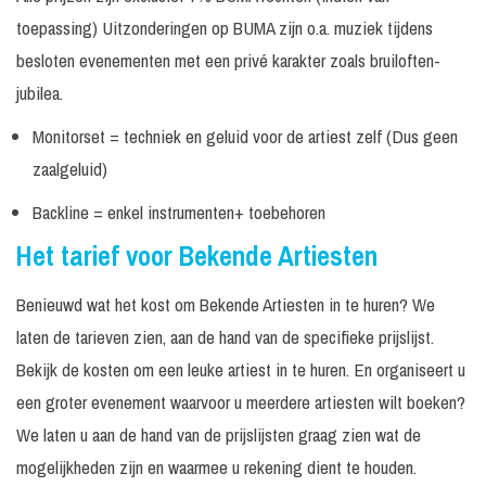
Incl. geluid tot 300
€
Tape optreden
30 minuten
toepassing) Uitzonderingen op BUMA zijn o.a. muziek tijdens
personen
-
besloten evenementen met een privé karakter zoals bruiloften-
2 x 60
€
Live met band
Incl. backline
minuten
-
jubilea.
V
Monitorset = techniek en geluid voor de artiest zelf (Dus geen
Ben Cramer
2
zaalgeluid)
30 - 45 minuten
30 - 45
€
Incl. monitorset
Backline = enkel instrumenten+ toebehoren
Tape optreden
minuten
-
Het tarief voor Bekende Artiesten
2 x 30 minuten
2 x 30
Incl. licht / geluid
P
Seniorenshow
minuten
tot 100 personen
a
Benieuwd wat het kost om Bekende Artiesten in te huren? We
Incl. geluid tot 300
P
Ben Saunders
30 minuten
laten de tarieven zien, aan de hand van de specifieke prijslijst.
personen
a
Bekijk de kosten om een leuke artiest in te huren. En organiseert u
Excl. techniek /
P
Big Benny
30 minuten
geluid
a
een groter evenement waarvoor u meerdere artiesten wilt boeken?
We laten u aan de hand van de prijslijsten graag zien wat de
Excl. techniek /
P
Bilal Wahib
In overleg
geluid
a
mogelijkheden zijn en waarmee u rekening dient te houden.