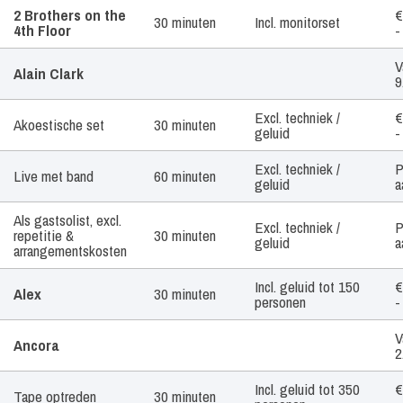
Artiest /
Tijdsduur
Geluid
Pri
2 Brothers on the
€
30 minuten
Incl. monitorset
Boekingsvorm
4th Floor
-
V
Alain Clark
9
Excl. techniek /
€
Akoestische set
30 minuten
geluid
-
Excl. techniek /
P
Live met band
60 minuten
geluid
a
Als gastsolist, excl.
Excl. techniek /
P
repetitie &
30 minuten
geluid
a
arrangementskosten
Incl. geluid tot 150
€
Alex
30 minuten
personen
-
V
Ancora
2
Incl. geluid tot 350
€
Tape optreden
30 minuten