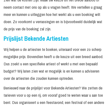
P
neem contact met ons op als u vragen heeft. We vertellen u graag
Tape optreden
30 minuten
Incl. monitorset
a
meer en kunnen u uitleggen hoe het werkt als u een boeking wilt
Bouke & The Elvis
1 x 60 / 75
Excl. techniek /
P
doen. Zo voorkomt u verrassingen en is bijvoorbeeld duidelijk wat
Matters Band
minuten
geluid
a
de prijs van de boeking zal zijn.
V
Brace
Prijslijst Bekende Artiesten
2
€
Tape optreden
Wij helpen u de artiesten te boeken, uiteraard voor een zo scherp
30 minuten
Incl. monitorset
-
mogelijke prijs. Bovendien heeft u de keuze uit een breed aanbod.
Brace & Jeffrey
€
30 minuten
Incl. monitorset
Dus zoekt u een specifieke artiest of werkt u met een bepaald
Heesen
-
budget? Wij laten zien wat er mogelijk is en kunnen u adviseren
Excl. techniek /
P
Brainpower
25 minuten
over de artiesten die zouden kunnen optreden.
geluid
a
Benieuwd naar de prijslijst voor Bekende Artiesten? We zetten de
Excl. techniek /
P
BRENT
25 minuten
geluid
a
tarieven voor u op een rij, om vooraf goed te weten waar u aan toe
bent. Dus organiseert u een feestavond, een festival of een andere
P
Brownie Dutch
In overleg
Incl. monitorset
a