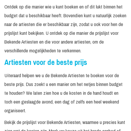
€
Ontdek op die manier wie u kunt boeken en of dit lukt binnen het
Billy Dans
30 minuten
Incl. monitorset
-
budget dat u beschikbaar heeft. Bovendien kunt u natuurlijk zoeken
P
Billy Ocean
naar de artiesten die er beschikbaar zijn, zodat u ook voor hen de
In overleg
Op aanvraag
a
prijslijst kunt bekijken. U ontdek op die manier de prijslijst voor
Excl. techniek /
P
Bizzey
In overleg
Bekende Artiesten en die voor andere artiesten, om de
geluid
a
verschillende mogelijkheden te verkennen.
Excl. techniek /
P
Blaudzun
In overleg
geluid
a
Artiesten voor de beste prijs
P
Bo Saris
30 minuten
Excl. geluid
Uiteraard helpen we u de Bekende Artiesten te boeken voor de
a
beste prijs. Dus zoekt u een manier om het netjes binnen budget
Excl. techniek /
P
Boef
In overleg
te houden? We laten zien hoe u de kosten in de hand houdt en
geluid
a
toch een geslaagde avond, een dag of zelfs een heel weekend
€
Boney M
40 minuten
Incl. monitorset
-
organiseert.
P
Bekijk de prijslijst voor Bekende Artiesten, waarmee u precies kunt
Bouke
a
zien wat de kosten zijn. Maak uw keuze uit het brede aanbod of