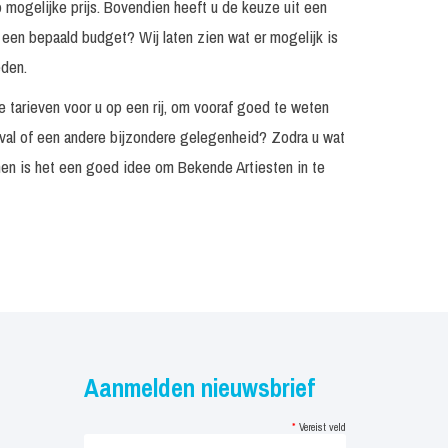
p mogelijke prijs. Bovendien heeft u de keuze uit een
Vanaf €
 een bepaald budget? Wij laten zien wat er mogelijk is
1.995, -
eden.
Incl. monitorset
€ 1.995, -
e tarieven voor u op een rij, om vooraf goed te weten
ival of een andere bijzondere gelegenheid? Zodra u wat
Incl. monitorset
€ 3.995, -
enen is het een goed idee om Bekende Artiesten in te
Incl. monitorset
€ 4.250, -
Prijs op
aanvraag
Incl. monitorset
€ 2.495, -
Vanaf €
3.495, -
Aanmelden nieuwsbrief
Incl. monitorset
€ 3.495, -
*
Vereist veld
Prijs op
Incl. monitorset