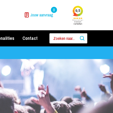
0
Jouw aanvraag
nalities
Contact