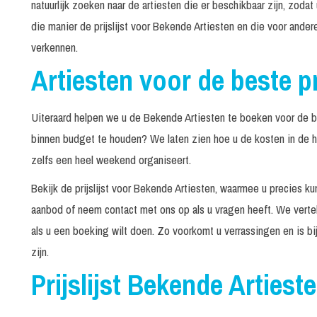
natuurlijk zoeken naar de artiesten die er beschikbaar zijn, zodat
De Sjonnies
45 minuten
die manier de prijslijst voor Bekende Artiesten en die voor ande
verkennen.
Delegation
30 minuten
Artiesten voor de beste pr
DI-RECT
60 minuten
Uiteraard helpen we u de Bekende Artiesten te boeken voor de b
Djumbo
30 minuten
binnen budget te houden? We laten zien hoe u de kosten in de 
Dolly Dots
30 minuten
zelfs een heel weekend organiseert.
Bekijk de prijslijst voor Bekende Artiesten, waarmee u precies k
Drukwerk
60 minuten
aanbod of neem contact met ons op als u vragen heeft. We verte
als u een boeking wilt doen. Zo voorkomt u verrassingen en is bij
Esther en Anita v/d Dolly
Dots
zijn.
Tape optreden
30 minuten
Prijslijst Bekende Artiest
Live met Nederpop All Stars
In overleg
band