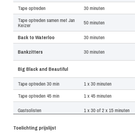
Tape optreden
30 minuten
Tape optreden samen met Jan
50 minuten
Keizer
Back to Waterloo
30 minuten
Bankzitters
30 minuten
Big Black and Beautiful
Tape optreden 30 min
1 x 30 minuten
Tape optreden 45 min
1 x 45 minuten
Gastsolisten
1 x 30 of 2 x 15 minuten
Boney M
40 minuten
Toelichting prijslijst