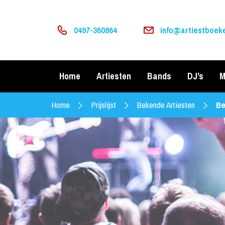
0497-360864
info@artiestboeke
Home
Artiesten
Bands
DJ’s
M
Home
Prijslijst
Bekende Artiesten
Be