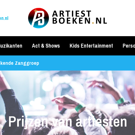
n.nl
uzikanten
Act & Shows
Kids Entertainment
Perso
kende Zanggroep
Prijzen van artiesten