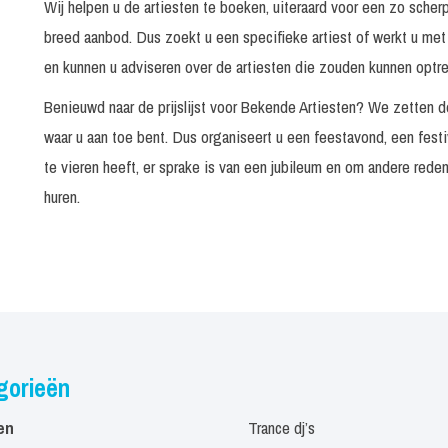
Wij helpen u de artiesten te boeken, uiteraard voor een zo scher
breed aanbod. Dus zoekt u een specifieke artiest of werkt u met
FissABBAnd
en kunnen u adviseren over de artiesten die zouden kunnen optr
Tape optreden, 2
1 x 30 of 2 x 20 minuten
Benieuwd naar de prijslijst voor Bekende Artiesten? We zetten d
zangeressen
waar u aan toe bent. Dus organiseert u een feestavond, een fest
Bandshow 1 x 60 of 2 x 30
1 x 60 of 2 x 30 minuten
minuten
te vieren heeft, er sprake is van een jubileum en om andere red
huren.
Bandshow 1 x 75 minuten
1 x 75minuten
Frank en Mirella
30 minuten
Gebroeders Ko
gorieën
Tape optreden NL
30 minuten
en
Trance dj’s
Tape optreden België
30 minuten