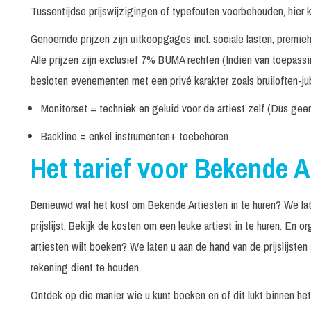
Broederliefde
30 minuten
Tussentijdse prijswijzigingen of typefouten voorbehouden, hier 
Genoemde prijzen zijn uitkoopgages incl. sociale lasten, premi
Carola Smit & Friends
30 minuten
Alle prijzen zijn exclusief 7% BUMA rechten (Indien van toepass
besloten evenementen met een privé karakter zoals bruiloften-jub
CC Campbell
In overleg
Monitorset = techniek en geluid voor de artiest zelf (Dus gee
Chipz
30 minuten
Backline = enkel instrumenten+ toebehoren
De Deurzakkers
30 minuten
Het tarief voor Bekende A
De Dijk
90 minuten
Benieuwd wat het kost om Bekende Artiesten in te huren? We lat
De Jeugd van
30 minuten
prijslijst. Bekijk de kosten om een leuke artiest in te huren. En
Tegenwoordig
artiesten wilt boeken? We laten u aan de hand van de prijslijste
De Kast
75 minuten
rekening dient te houden.
Ontdek op die manier wie u kunt boeken en of dit lukt binnen he
De Sfeermakers
30 minuten