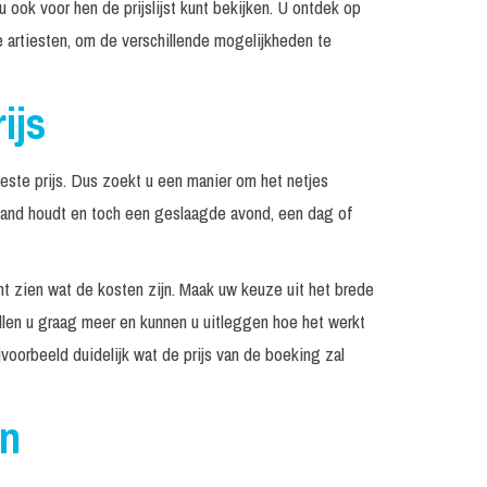
 u ook voor hen de prijslijst kunt bekijken. U ontdek op
Incl. geluid tot 400 personen
€ 2.695, -
re artiesten, om de verschillende mogelijkheden te
Prijs op
Excl. techniek / geluid
aanvraag
ijs
Excl. techniek, geluid en
Prijs op
licht
aanvraag
este prijs. Dus zoekt u een manier om het netjes
Incl. monitorset
€ 2.950, -
hand houdt en toch een geslaagde avond, een dag of
Prijs op
Excl. techniek / geluid
aanvraag
unt zien wat de kosten zijn. Maak uw keuze uit het brede
Prijs op
Op aanvraag
aanvraag
llen u graag meer en kunnen u uitleggen hoe het werkt
voorbeeld duidelijk wat de prijs van de boeking zal
Vanaf €
2.995, -
Incl. monitorset
€ 2.995, -
en
Prijs op
In overleg
aanvraag