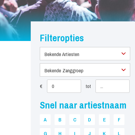
Filteropties
Bekende Artiesten
Bekende Zanggroep
€
tot
Snel naar artiestnaam
A
B
C
D
E
F
G
H
I
J
K
L