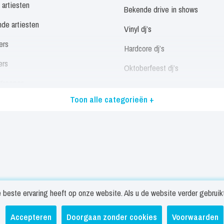
 artiesten
Bekende drive in shows
de artiesten
Sinterklaas Show
30 minuten
Vinyl dj’s
ers
Gibson Brothers
Hardcore dj’s
30 minuten
ers
Oktoberfeest dj’s
Go Back to the Zoo
In overleg
groepen
Allround dj’s
Toon alle categorieën +
eressen
Handsome Poets
In overleg
Alle dj’s
/ Disco / Motown Artiesten
Muzikanten
Harten 10
30 minuten
landstalige artiesten
Panfluitist
Havenzangers
stalige artiesten
Trio’s
Tape optreden NL
30 minuten
 artiesten
Singer songwriters
beste ervaring heeft op onze website. Als u de website verder gebruikt 
 zangers
Solist
Tape optreden België
30 minuten
trekken
Nieuws
Veelgestelde vragen
Contact
Privacy- en c
Accepteren
Doorgaan zonder cookies
Voorwaarden
ers
Pianist