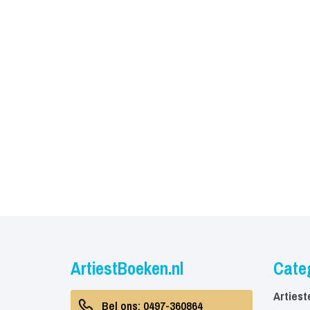
ArtiestBoeken.nl
Cate
Artiest
Bel ons: 0497-360864