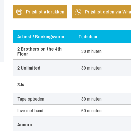
Prijslijst afdrukken
Prijslijst delen via W
Artiest / Boekingsvorm
Tijdsduur
Artiest / Boekingsvorm
Tijdsduur
2 Brothers on the 4th
30 minuten
Floor
2 Unlimited
30 minuten
3Js
Tape optreden
30 minuten
Live met band
60 minuten
Ancora