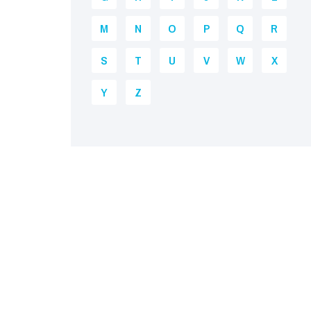
M
N
O
P
Q
R
S
T
U
V
W
X
Y
Z