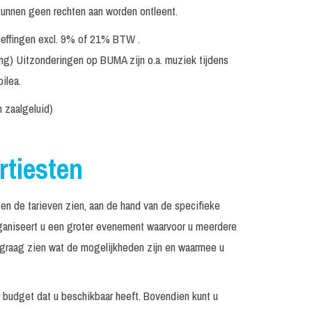
Prijs op
Excl. techniek / geluid
kunnen geen rechten aan worden ontleent.
aanvraag
eheffingen excl. 9% of 21% BTW .
Prijs op
Incl. geluid tot 700 personen
aanvraag
ing) Uitzonderingen op BUMA zijn o.a. muziek tijdens
ilea.
Prijs op
Op aanvraag
aanvraag
n zaalgeluid)
Incl. geluid tot 700 personen
€ 4.000, -
Incl. monitorset
€ 2.995, -
rtiesten
Prijs op
Op aanvraag
aanvraag
en de tarieven zien, aan de hand van de specifieke
Prijs op
Excl. techniek / geluid
 organiseert u een groter evenement waarvoor u meerdere
aanvraag
n graag zien wat de mogelijkheden zijn en waarmee u
Prijs op
Incl. monitorset
aanvraag
t budget dat u beschikbaar heeft. Bovendien kunt u
Incl. monitorset
€ 1.795, -