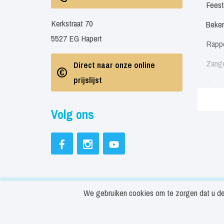
Feest
Kerkstraat 70
Beken
5527 EG Hapert
Rapp
Zang
Direct naar onze online
prijslijst
Zang
Zang
Volg ons
Soul 
Neder
Engel
Feest
We gebruiken cookies om te zorgen dat u de 
Beste
© Copyright ArtiestBoeken.nl 2026
Cookies in
Rapp