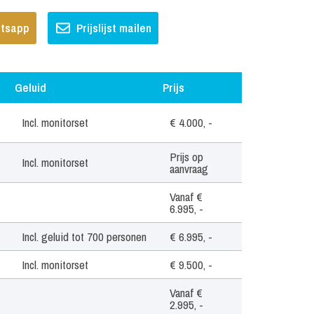
hatsapp
Prijslijst mailen
Geluid
Prijs
Geluid
Prijs
Incl. monitorset
€ 4.000, -
Prijs op
Incl. monitorset
aanvraag
Vanaf €
6.995, -
Incl. geluid tot 700 personen
€ 6.995, -
Incl. monitorset
€ 9.500, -
Vanaf €
2.995, -