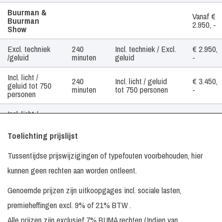
Buurman &
Vanaf €
Buurman
2.950, -
Show
Excl. techniek
240
Incl. techniek / Excl.
€ 2.950,
/geluid
minuten
geluid
-
Incl. licht /
240
Incl. licht / geluid
€ 3.450,
geluid tot 750
minuten
tot 750 personen
-
personen
Incl. licht /
240
Incl. licht / geluid
€ 3.950,
geluid tot 1500
minuten
tot 1500 personen
-
personen
Toelichting prijslijst
De Coen en
60
Excl. techniek /
Prijs op
Tussentijdse prijswijzigingen of typefouten voorbehouden, hier
Sander Show
minuten
geluid
aanvraag
kunnen geen rechten aan worden ontleent.
60
Excl. techniek /
Prijs op
Dj Alex
minuten
geluid
aanvraag
Genoemde prijzen zijn uitkoopgages incl. sociale lasten,
premieheffingen excl. 9% of 21% BTW .
180
Excl. techniek /
Dj Arlo
€ 795, -
minuten
geluid
Alle prijzen zijn exclusief 7% BUMA rechten (Indien van