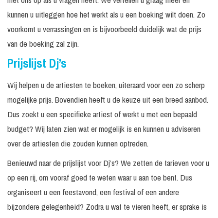
minuten
geluid
kunnen u uitleggen hoe het werkt als u een boeking wilt doen. Zo
240
Excl. techniek /
240 minuten
€ 895, -
voorkomt u verrassingen en is bijvoorbeeld duidelijk wat de prijs
minuten
geluid
van de boeking zal zijn.
180 -
Carnaval en
Excl. techniek /
Prijs op
240
feestdagen
Prijslijst Dj’s
geluid
aanvraag
minuten
240
Excl. techniek /
Prijs op
Wij helpen u de artiesten te boeken, uiteraard voor een zo scherp
Dj Kicken
minuten
geluid
aanvraag
mogelijke prijs. Bovendien heeft u de keuze uit een breed aanbod.
Prijs op
Dus zoekt u een specifieke artiest of werkt u met een bepaald
Dj Kyle
aanvraag
budget? Wij laten zien wat er mogelijk is en kunnen u adviseren
300
Excl. techniek /
Prijs op
over de artiesten die zouden kunnen optreden.
Dj set Besloten
minuten
geluid
aanvraag
Benieuwd naar de prijslijst voor Dj’s? We zetten de tarieven voor u
Dj set
300
Excl. techniek /
Prijs op
Openbaar
minuten
geluid
aanvraag
op een rij, om vooraf goed te weten waar u aan toe bent. Dus
organiseert u een feestavond, een festival of een andere
In
Prijs op
Dj Marcelio
Op aanvraag
overleg
aanvraag
bijzondere gelegenheid? Zodra u wat te vieren heeft, er sprake is