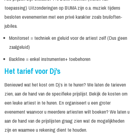
toepassing) Uitzonderingen op BUMA zijn o.a. muziek tijdens
240
Excl. techniek /
Prijs op
Dj Bee
minuten
geluid
aanvraag
besloten evenementen met een privé karakter zoals bruiloften-
Dj Calvin
300
Excl. techniek /
Prijs op
jubilea.
Rigter
minuten
geluid
aanvraag
Monitorset = techniek en geluid voor de artiest zelf (Dus geen
Vanaf €
Dj Coenio
zaalgeluid)
795, -
Backline = enkel instrumenten+ toebehoren
Besloten
Excl. techniek /
5 uur
€ 795, -
feesten
geluid
Het tarief voor Dj’s
Openbare
Excl. techniek /
5 uur
€ 895, -
feesten
geluid
Benieuwd wat het kost om Dj’s in te huren? We laten de tarieven
zien, aan de hand van de specifieke prijslijst. Bekijk de kosten om
In
Excl. techniek /
Dj Cor
€ 995, -
overleg
geluid
een leuke artiest in te huren. En organiseert u een groter
240
Excl. techniek /
evenement waarvoor u meerdere artiesten wilt boeken? We laten u
Dj D-Light
€ 595, -
minuten
geluid
aan de hand van de prijslijsten graag zien wat de mogelijkheden
Dj Davey
240
exclusief techniek /
zijn en waarmee u rekening dient te houden.
€ 595, -
Beijer
minuten
geluid