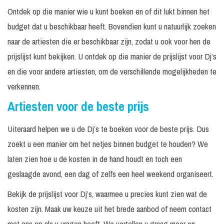
Ontdek op die manier wie u kunt boeken en of dit lukt binnen het
240
Prijs op
DJ Dennis
Excl. licht / geluid
minuten
aanvraag
budget dat u beschikbaar heeft. Bovendien kunt u natuurlijk zoeken
naar de artiesten die er beschikbaar zijn, zodat u ook voor hen de
60
Excl. techniek /
Prijs op
Dj Eno-C
minuten
geluid
aanvraag
prijslijst kunt bekijken. U ontdek op die manier de prijslijst voor Dj’s
en die voor andere artiesten, om de verschillende mogelijkheden te
120
Excl. techniek /
Prijs op
Dj Franky B
minuten
geluid
aanvraag
verkennen.
60
Excl. techniek /
Artiesten voor de beste prijs
Dj Galaga
€ 995, -
minuten
geluid
Uiteraard helpen we u de Dj’s te boeken voor de beste prijs. Dus
Dj Hans
In
Excl. techniek /
Prijs op
Stroeve
overleg
geluid
aanvraag
zoekt u een manier om het netjes binnen budget te houden? We
laten zien hoe u de kosten in de hand houdt en toch een
Dj Henrys
270
Incl. geluid tot 300
€ 995, -
Feesjuh
minuten
personen
geslaagde avond, een dag of zelfs een heel weekend organiseert.
Vanaf €
Dj Jerome
Bekijk de prijslijst voor Dj’s, waarmee u precies kunt zien wat de
795, -
kosten zijn. Maak uw keuze uit het brede aanbod of neem contact
180
Excl. techniek /
180 minuten
€ 795, -
met ons op als u vragen heeft. We vertellen u graag meer en