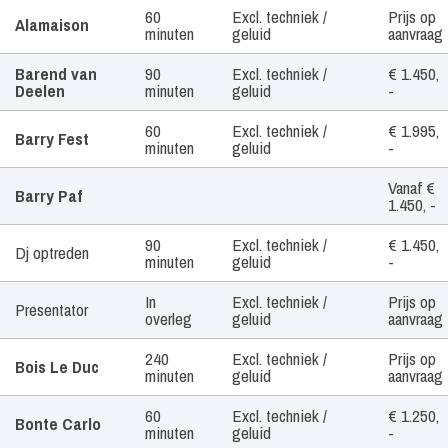
Artiest /
Tijdsduur
Geluid
Prijs
60
Excl. techniek /
Prijs op
Alamaison
Boekingsvorm
minuten
geluid
aanvraag
Barend van
90
Excl. techniek /
€ 1.450,
Deelen
minuten
geluid
-
60
Excl. techniek /
€ 1.995,
Barry Fest
minuten
geluid
-
Vanaf €
Barry Paf
1.450, -
90
Excl. techniek /
€ 1.450,
Dj optreden
minuten
geluid
-
In
Excl. techniek /
Prijs op
Presentator
overleg
geluid
aanvraag
240
Excl. techniek /
Prijs op
Bois Le Duc
minuten
geluid
aanvraag
60
Excl. techniek /
€ 1.250,
Bonte Carlo
minuten
geluid
-