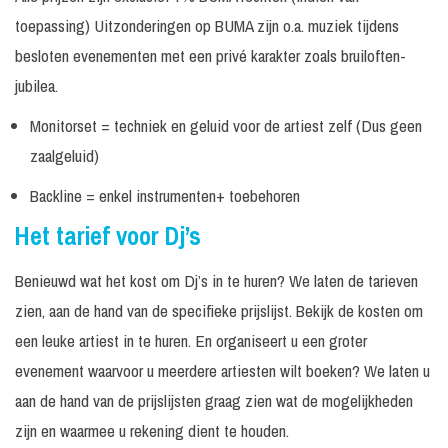
toepassing) Uitzonderingen op BUMA zijn o.a. muziek tijdens
60
Excl. techniek /
Prijs op
The Viper
minuten
geluid
aanvraag
besloten evenementen met een privé karakter zoals bruiloften-
jubilea.
Monitorset = techniek en geluid voor de artiest zelf (Dus geen
zaalgeluid)
Backline = enkel instrumenten+ toebehoren
Het tarief voor Dj’s
Benieuwd wat het kost om Dj’s in te huren? We laten de tarieven
zien, aan de hand van de specifieke prijslijst. Bekijk de kosten om
een leuke artiest in te huren. En organiseert u een groter
evenement waarvoor u meerdere artiesten wilt boeken? We laten u
aan de hand van de prijslijsten graag zien wat de mogelijkheden
zijn en waarmee u rekening dient te houden.