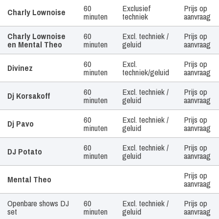
Artiest /
Tijdsduur
Geluid
Prijs
60
Exclusief
Prijs op
Charly Lownoise
Boekingsvorm
minuten
techniek
aanvraag
Charly Lownoise
60
Excl. techniek /
Prijs op
en Mental Theo
minuten
geluid
aanvraag
60
Excl.
Prijs op
Divinez
minuten
techniek/geluid
aanvraag
60
Excl. techniek /
Prijs op
Dj Korsakoff
minuten
geluid
aanvraag
60
Excl. techniek /
Prijs op
Dj Pavo
minuten
geluid
aanvraag
60
Excl. techniek /
Prijs op
DJ Potato
minuten
geluid
aanvraag
Prijs op
Mental Theo
aanvraag
Openbare shows DJ
60
Excl. techniek /
Prijs op
set
minuten
geluid
aanvraag