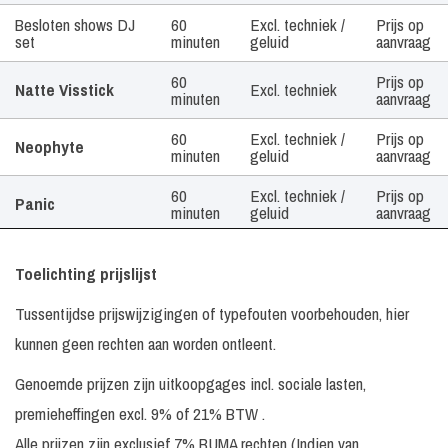
Besloten shows DJ
60
Excl. techniek /
Prijs op
set
minuten
geluid
aanvraag
60
Prijs op
Natte Visstick
Excl. techniek
minuten
aanvraag
60
Excl. techniek /
Prijs op
Neophyte
minuten
geluid
aanvraag
60
Excl. techniek /
Prijs op
Panic
minuten
geluid
aanvraag
60
Excl. techniek /
Prijs op
Paul Elstak
minuten
geluid
aanvraag
Toelichting prijslijst
60
Excl. techniek /
Prijs op
Tussentijdse prijswijzigingen of typefouten voorbehouden, hier
Ricardo Moreno
minuten
geluid
aanvraag
kunnen geen rechten aan worden ontleent.
60
Excl. techniek /
Prijs op
Sefa
Genoemde prijzen zijn uitkoopgages incl. sociale lasten,
minuten
geluid
aanvraag
premieheffingen excl. 9% of 21% BTW .
60
Excl. techniek /
Prijs op
STTRBSTN
minuten
geluid
aanvraag
Alle prijzen zijn exclusief 7% BUMA rechten (Indien van