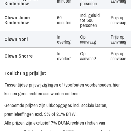
minuten
aanvraag
Kindershow
personen
Incl. geluid
Clown Jopie
60
Prijs op
tot 500
Kindershow
minuten
aanvraag
personen
In
Op
Prijs op
Clown Noni
overleg
aanvraag
aanvraag
In
Op
Prijs op
Clown Snorre
overleg
aanvraag
aanvraag
Clown Zassie
In
Op
Prijs op
Toelichting prijslijst
Kindershow
overleg
aanvraag
aanvraag
Tussentijdse prijswijzigingen of typefouten voorbehouden, hier
Gerritje Grijpgraag
4 x 45
Prijs op
N.v.t.
en Clown Dompie
minuten
aanvraag
kunnen geen rechten aan worden ontleent.
Het Te Gekke
Prijs op
Genoemde prijzen zijn uitkoopgages incl. sociale lasten,
Clowns Team
aanvraag
premieheffingen excl. 9% of 21% BTW .
In
Prijs op
3 Clowns
N.v.t.
Alle prijzen zijn exclusief 7% BUMA rechten (Indien van
overleg
aanvraag