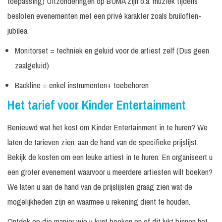
toepassing) Uitzonderingen op BUMA zijn o.a. muziek tijdens
In
Prijs op
4 Clowns
N.v.t.
besloten evenementen met een privé karakter zoals bruiloften-
overleg
aanvraag
jubilea.
In
Op
Prijs op
Okkie de Clown
overleg
aanvraag
aanvraag
Monitorset = techniek en geluid voor de artiest zelf (Dus geen
zaalgeluid)
Okkie`s Fun and
In
Op
Prijs op
Magic Parade
overleg
aanvraag
aanvraag
Backline = enkel instrumenten+ toebehoren
Prijs op
Sem de Vries
Het tarief voor Kinder Entertainment
aanvraag
Entertainer Sem de
In
Op
Prijs op
Benieuwd wat het kost om Kinder Entertainment in te huren? We
Vries
overleg
aanvraag
aanvraag
laten de tarieven zien, aan de hand van de specifieke prijslijst.
In
Op
Prijs op
Music & Comedy
Bekijk de kosten om een leuke artiest in te huren. En organiseert u
overleg
aanvraag
aanvraag
een groter evenement waarvoor u meerdere artiesten wilt boeken?
In
Op
Prijs op
FF Knallen met z\'n alle
We laten u aan de hand van de prijslijsten graag zien wat de
overleg
aanvraag
aanvraag
mogelijkheden zijn en waarmee u rekening dient te houden.
4 x 45
Prijs op
Steltlopende Clowns
N.v.t.
minuten
aanvraag
Ontdek op die manier wie u kunt boeken en of dit lukt binnen het