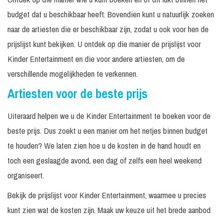
Theatershow Clown
Incl. geluid
budget dat u beschikbaar heeft. Bovendien kunt u natuurlijk zoeken
60
Prijs op
Jopie en Tante
tot 1000
minuten
aanvraag
naar de artiesten die er beschikbaar zijn, zodat u ook voor hen de
Angelique
personen
prijslijst kunt bekijken. U ontdek op die manier de prijslijst voor
Workshop Clownerie
In
Prijs op
N.v.t.
en Theater
Kinder Entertainment en die voor andere artiesten, om de
overleg
aanvraag
verschillende mogelijkheden te verkennen.
Artiesten voor de beste prijs
Uiteraard helpen we u de Kinder Entertainment te boeken voor de
beste prijs. Dus zoekt u een manier om het netjes binnen budget
te houden? We laten zien hoe u de kosten in de hand houdt en
toch een geslaagde avond, een dag of zelfs een heel weekend
organiseert.
Bekijk de prijslijst voor Kinder Entertainment, waarmee u precies
kunt zien wat de kosten zijn. Maak uw keuze uit het brede aanbod