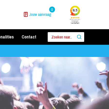
0
Jouw aanvraag
nalities
Contact