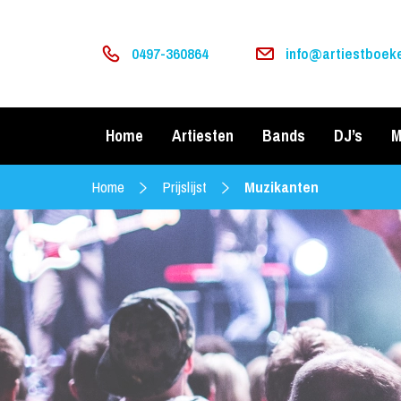
0497-360864
info@artiestboeke
Home
Artiesten
Bands
DJ’s
M
Home
Prijslijst
Muzikanten