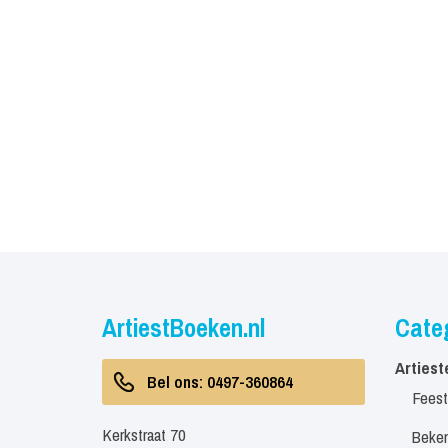
ArtiestBoeken.nl
Cate
Artiest
Bel ons: 0497-360864
Feest
Kerkstraat 70
Beken