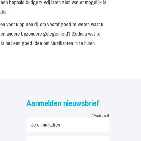
 een bepaald budget? Wij laten zien wat er mogelijk is
Prijs op
Incl. klein geluid
aanvraag
eden.
Inclusief Monitorset
€ 3.475, -
en voor u op een rij, om vooraf goed te weten waar u
 een andere bijzondere gelegenheid? Zodra u wat te
Prijs op
aanvraag
n is het een goed idee om Muzikanten in te huren.
Prijs op
Exclusief techniek
aanvraag
Prijs op
Exclusief
aanvraag
Prijs op
Exclusief
aanvraag
Aanmelden nieuwsbrief
Prijs op
Incl. monitorset
aanvraag
*
Vereist veld
Prijs op
Incl. techniek
aanvraag