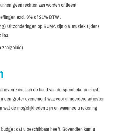
aanvraag
kunnen geen rechten aan worden ontleent.
Prijs op
eheffingen excl. 9% of 21% BTW .
Excl. techniek / geluid
aanvraag
ing) Uitzonderingen op BUMA zijn o.a. muziek tijdens
Prijs op
ilea.
Excl. techniek / geluid
aanvraag
n zaalgeluid)
Prijs op
Excl. techniek / geluid
aanvraag
Prijs op
n
Excl. techniek / geluid
aanvraag
Prijs op
Excl. techniek / geluid
ieven zien, aan de hand van de specifieke prijslijst.
aanvraag
rt u een groter evenement waarvoor u meerdere artiesten
Prijs op
Op aanvraag
aanvraag
ien wat de mogelijkheden zijn en waarmee u rekening
Prijs op
Excl. techniek / geluid
aanvraag
t budget dat u beschikbaar heeft. Bovendien kunt u