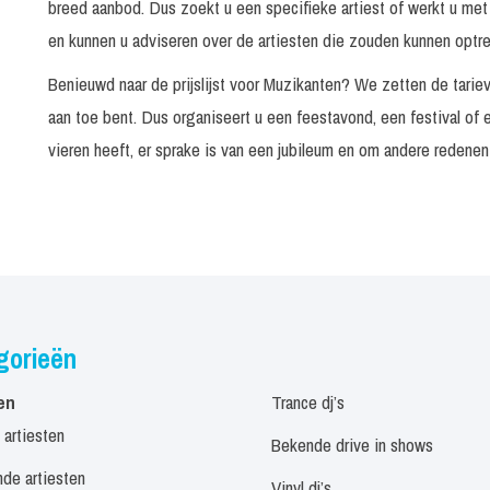
breed aanbod. Dus zoekt u een specifieke artiest of werkt u met
Flamenco Gitarist Edsart
60 minuten
en kunnen u adviseren over de artiesten die zouden kunnen optr
Fleur's Pianoshow
60 minuten
Benieuwd naar de prijslijst voor Muzikanten? We zetten de tariev
aan toe bent. Dus organiseert u een feestavond, een festival of
Freek van Daal
vieren heeft, er sprake is van een jubileum en om andere redene
Akoestisch optreden
In overleg
De Hussels Solo optreden
In overleg
De Hussels live met Band
In overleg
gorieën
Golden Strings
20 minuten
en
Trance dj’s
 artiesten
Gosse Vale
In overleg
Bekende drive in shows
de artiesten
Vinyl dj’s