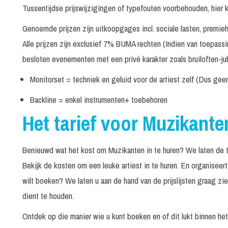
Cor Bakker
Tussentijdse prijswijzigingen of typefouten voorbehouden, hier 
Genoemde prijzen zijn uitkoopgages incl. sociale lasten, premi
Solo optreden
In overleg
Alle prijzen zijn exclusief 7% BUMA rechten (Indien van toepass
besloten evenementen met een privé karakter zoals bruiloften-jub
Cor met gastartiest
In overleg
Monitorset = techniek en geluid voor de artiest zelf (Dus gee
Jazz trio Cor Bakker
In overleg
Backline = enkel instrumenten+ toebehoren
Het tarief voor Muzikante
Cor Bakker Band
In overleg
Costar on Sax
180 minuten
Benieuwd wat het kost om Muzikanten in te huren? We laten de tar
Bekijk de kosten om een leuke artiest in te huren. En organisee
D-Licious Christmas
3 x 25 minuten
wilt boeken? We laten u aan de hand van de prijslijsten graag z
dient te houden.
Dickens Accordeonist
4 x 35 minuten
Ontdek op die manier wie u kunt boeken en of dit lukt binnen he