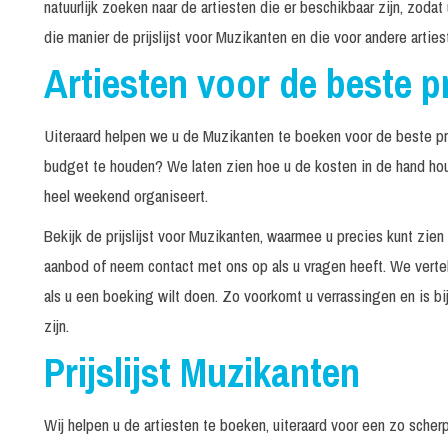
natuurlijk zoeken naar de artiesten die er beschikbaar zijn, zodat
Dickens Duet
In overleg
die manier de prijslijst voor Muzikanten en die voor andere arti
DJ en SAX Show
240 minuten
Artiesten voor de beste pr
Donald on Sax
150 minuten
Uiteraard helpen we u de Muzikanten te boeken voor de beste pr
budget te houden? We laten zien hoe u de kosten in de hand ho
Dress to Impress
In overleg
heel weekend organiseert.
Bekijk de prijslijst voor Muzikanten, waarmee u precies kunt zie
Duelling Guitars
240 minuten
aanbod of neem contact met ons op als u vragen heeft. We verte
als u een boeking wilt doen. Zo voorkomt u verrassingen en is bij
Edwin Monteyn
zijn.
Live begeleid door pianist
In overleg
Prijslijst Muzikanten
Live met band
3 x 45 minuten
Wij helpen u de artiesten te boeken, uiteraard voor een zo scher