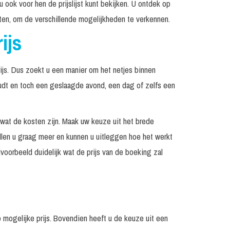
Prijs op
 u ook voor hen de prijslijst kunt bekijken. U ontdek op
Op aanvraag
aanvraag
esten, om de verschillende mogelijkheden te verkennen.
Prijs op
Incl. geluid tot 80 personen
ijs
aanvraag
Prijs op
Excl. techniek / geluid
aanvraag
ijs. Dus zoekt u een manier om het netjes binnen
udt en toch een geslaagde avond, een dag of zelfs een
Prijs op
Op aanvraag
aanvraag
Prijs op
n wat de kosten zijn. Maak uw keuze uit het brede
Op aanvraag
aanvraag
llen u graag meer en kunnen u uitleggen hoe het werkt
Prijs op
voorbeeld duidelijk wat de prijs van de boeking zal
aanvraag
Prijs op
Op aanvraag
aanvraag
Incl. geluid tot 150
Prijs op
personen
aanvraag
p mogelijke prijs. Bovendien heeft u de keuze uit een