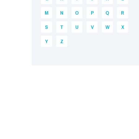
M
N
O
P
Q
R
S
T
U
V
W
X
Y
Z