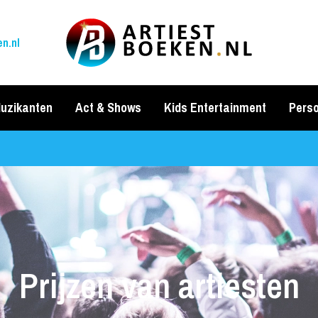
n.nl
uzikanten
Act & Shows
Kids Entertainment
Perso
Prijzen van artiesten