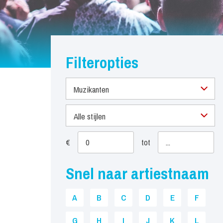
Filteropties
Muzikanten
Alle stijlen
€
tot
Snel naar artiestnaam
A
B
C
D
E
F
G
H
I
J
K
L