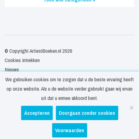
© Copyright ArtiestBoeken.nl 2026
Cookies intrekken
Nieuws
Veelgestelde vragen
We gebruiken cookies om te zorgen dat u de beste ervaring heeft
Contact
op onze website. Als u de website verder gebruikt gaan wij ervan
Privacy- en cookieverklaring
uit dat u ermee akkoord bent.
Disclaimer
Accepteren
Doorgaan zonder cookies
Algemene voorwaarden
Voorwaarden