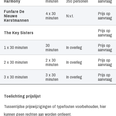
Boekingsvorm
Harmony
minuten
350 personen
aanvraag
Funfare De
4 x 30
Prijs op
Nieuwe
N.v.t.
minuten
aanvraag
Kerstmannen
Prijs op
The Key Sisters
aanvraag
30
Prijs op
1 x 30 minuten
In overleg
minuten
aanvraag
2 x 30
Prijs op
2 x 30 minuten
In overleg
minuten
aanvraag
3 x 30
Prijs op
3 x 30 minuten
In overleg
minuten
aanvraag
Toelichting prijslijst
Tussentijdse prijswijzigingen of typefouten voorbehouden, hier
kunnen geen rechten aan worden ontleent.