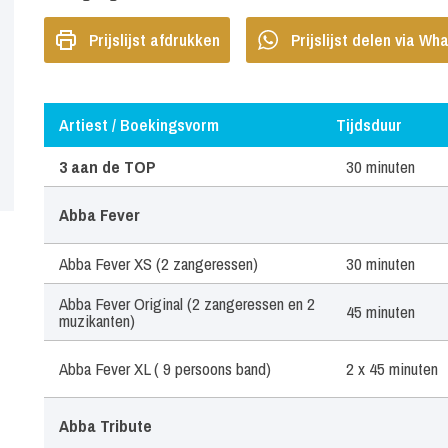
Prijslijst afdrukken
Prijslijst delen via W
Artiest / Boekingsvorm
Tijdsduur
Artiest / Boekingsvorm
Tijdsduur
3 aan de TOP
30 minuten
Abba Fever
Abba Fever XS (2 zangeressen)
30 minuten
Abba Fever Original (2 zangeressen en 2
45 minuten
muzikanten)
Abba Fever XL ( 9 persoons band)
2 x 45 minuten
Abba Tribute