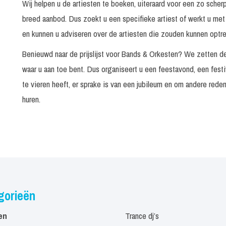
Wij helpen u de artiesten te boeken, uiteraard voor een zo scher
breed aanbod. Dus zoekt u een specifieke artiest of werkt u met
BZN Tribute Illusion
90 - 120 minute
en kunnen u adviseren over de artiesten die zouden kunnen optr
Cash the Tribute
75 minuten
Benieuwd naar de prijslijst voor Bands & Orkesten? We zetten de
waar u aan toe bent. Dus organiseert u een feestavond, een fest
CCR Revival
2 x 45 of 1 x 90
te vieren heeft, er sprake is van een jubileum en om andere red
huren.
Child of Destiny (Destiny's Child
Op aanvraag
tribute)
Cocker's Delight
In overleg
Coming on Strong (Golden Earring
Op aanvraag
Tribute)
2 x 60 minuten o
Crazy Little Things
gorieën
45/60/75 minut
en
Def Americans (Johnny Cash
Trance dj’s
1 x 45, 1 x 60 o
Tribute)
minuten