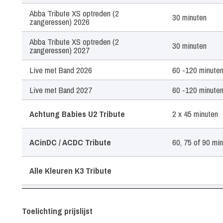
Abba Tribute XS optreden (2
30 minuten
zangeressen) 2026
Abba Tribute XS optreden (2
30 minuten
zangeressen) 2027
Live met Band 2026
60 -120 minute
Live met Band 2027
60 -120 minute
Achtung Babies U2 Tribute
2 x 45 minuten
ACinDC / ACDC Tribute
60, 75 of 90 mi
Alle Kleuren K3 Tribute
Tape optreden van oktober t/m maart
30 minuten
Toelichting prijslijst
Tape optreden van april t/m september
30 minuten