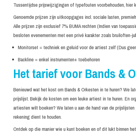
Tussentijdse prijswijzigingen of typefouten voorbehouden, hier 
Live met Band en dansers
60/75 minuten
Genoemde prijzen zijn uitkoopgages incl. sociale lasten, premi
Live met XL Band en dansers
1 x 60/75 minut
Alle prijzen zijn exclusief 7% BUMA rechten (Indien van toepass
Live met XXL Band en dansers
1 x 60/75 minut
besloten evenementen met een privé karakter zoals bruiloften-jub
Bandwagon Top 2000
Monitorset = techniek en geluid voor de artiest zelf (Dus gee
Backline = enkel instrumenten+ toebehoren
Privéfeesten
3 x 45 minuten
Het tarief voor Bands & 
Bedrijfsfeesten en openbare
3 x 45 minuten
evenementen
Benieuwd wat het kost om Bands & Orkesten in te huren? We late
Beach Boys Best
60 minuten
prijslijst. Bekijk de kosten om een leuke artiest in te huren. En
artiesten wilt boeken? We laten u aan de hand van de prijslijste
Beatles Revival Band
In overleg
rekening dient te houden.
Ontdek op die manier wie u kunt boeken en of dit lukt binnen he
Bee Gees by Maincourse
In overleg