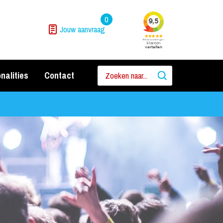
0
Jouw aanvraag
nalities
Contact