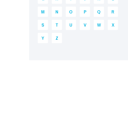
M
N
O
P
Q
R
S
T
U
V
W
X
Y
Z