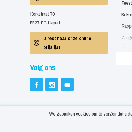
Feest
Kerkstraat 70
Beken
5527 EG Hapert
Rapp
Zang
Direct naar onze online
prijslijst
Zang
Zang
Volg ons
Soul 
Neder
Engel
Feest
We gebruiken cookies om te zorgen dat u de 
Beste
© Copyright ArtiestBoeken.nl 2026
Cookies in
Rapp