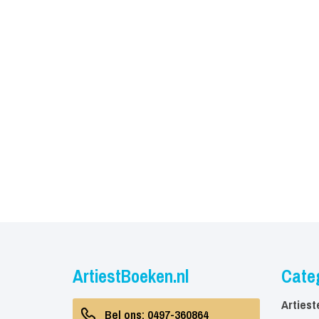
ArtiestBoeken.nl
Cate
Artiest
Bel ons: 0497-360864