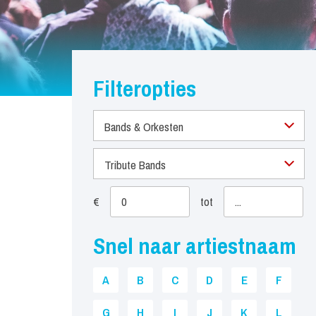
Filteropties
Bands & Orkesten
Tribute Bands
€
tot
Snel naar artiestnaam
A
B
C
D
E
F
G
H
I
J
K
L