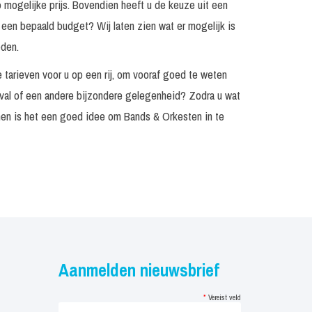
p mogelijke prijs. Bovendien heeft u de keuze uit een
Prijs op
 een bepaald budget? Wij laten zien wat er mogelijk is
n
Inclusief monitorset
aanvraag
eden.
Prijs op
Backline
aanvraag
 tarieven voor u op een rij, om vooraf goed te weten
ival of een andere bijzondere gelegenheid? Zodra u wat
Prijs op
 minuten
Incl. monitorset
aanvraag
enen is het een goed idee om Bands & Orkesten in te
Prijs op
In overleg
aanvraag
Prijs op
Op aanvraag
aanvraag
Prijs op
Op aanvraag
aanvraag
f 1 x
Prijs op
Incl. backline
Aanmelden nieuwsbrief
en
aanvraag
f 1 x 75
*
Vereist veld
Incl. backline
€ 3.975, -