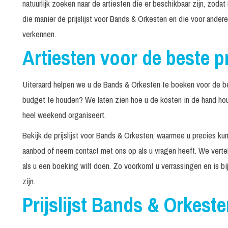
natuurlijk zoeken naar de artiesten die er beschikbaar zijn, zodat
die manier de prijslijst voor Bands & Orkesten en die voor ander
1 x 45, 1 x 60 o
Belgian Quo Band
minuten
verkennen.
Artiesten voor de beste pr
Bon Giovi
2 x 45 minuten
Bon Jovi Forever
60/75 minuten
Uiteraard helpen we u de Bands & Orkesten te boeken voor de be
2 x 60 minuten o
budget te houden? We laten zien hoe u de kosten in de hand ho
Bon Scotch (AC/DC Tribute)
45/60/75 minut
heel weekend organiseert.
Born to Follow (Bon Jovi Tribute)
60 / 75 minuten
Bekijk de prijslijst voor Bands & Orkesten, waarmee u precies ku
aanbod of neem contact met ons op als u vragen heeft. We verte
Boys Named Sue
2 x 60 minuten
als u een boeking wilt doen. Zo voorkomt u verrassingen en is bij
zijn.
Brothers of Blues - Blues Brothers
In overleg
Tribute
Prijslijst Bands & Orkest
Bruce Springsteen Tribute
3 x 50 minuten