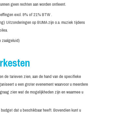
kunnen geen rechten aan worden ontleent.
Incl. monitorset
€ 5.650, -
eheffingen excl. 9% of 21% BTW .
en
Incl. monitorset
€ 6.395, -
ing) Uitzonderingen op BUMA zijn o.a. muziek tijdens
en
Incl. monitorset
€ 6.950, -
ilea.
Vanaf €
n zaalgeluid)
2.195, -
Incl. geluid en licht tot
€ 2.195, -
250 personen
Orkesten
Incl. monitorset
€ 2.995, -
n de tarieven zien, aan de hand van de specifieke
Prijs op
In overleg
 organiseert u een groter evenement waarvoor u meerdere
aanvraag
n graag zien wat de mogelijkheden zijn en waarmee u
Prijs op
Op aanvraag
aanvraag
t budget dat u beschikbaar heeft. Bovendien kunt u
Prijs op
Incl. monitorset
aanvraag