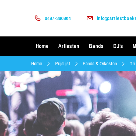
0497-360864
info@artiestboeke
Home
Artiesten
Bands
DJ’s
M
Home
Prijslijst
Bands & Orkesten
Tr