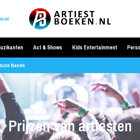
n.nl
uzikanten
Act & Shows
Kids Entertainment
Perso
ibute Bands
Prijzen van artiesten