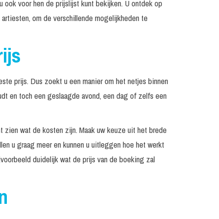
 u ook voor hen de prijslijst kunt bekijken. U ontdek op
e artiesten, om de verschillende mogelijkheden te
f 1 x 75
Prijs op
Incl. backline
aanvraag
Prijs op
ijs
Excl. techniek / geluid
aanvraag
Exclusief techniek
€ 3.500, -
ste prijs. Dus zoekt u een manier om het netjes binnen
f 1 x
Prijs op
udt en toch een geslaagde avond, een dag of zelfs een
Incl. backline
en
aanvraag
Prijs op
Incl. monitoring
nt zien wat de kosten zijn. Maak uw keuze uit het brede
aanvraag
llen u graag meer en kunnen u uitleggen hoe het werkt
Prijs op
Op aanvraag
aanvraag
voorbeeld duidelijk wat de prijs van de boeking zal
Prijs op
In overleg
aanvraag
en
Prijs op
Incl. monitorset
aanvraag