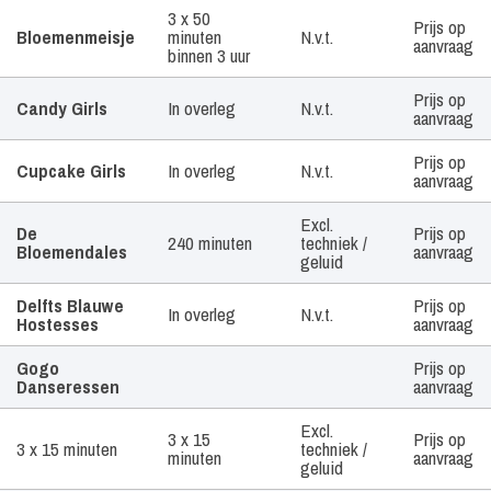
Artiest /
Tijdsduur
Geluid
Prijs
3 x 50
Prijs op
Boekingsvorm
Bloemenmeisje
minuten
N.v.t.
aanvraag
binnen 3 uur
Prijs op
Candy Girls
In overleg
N.v.t.
aanvraag
Prijs op
Cupcake Girls
In overleg
N.v.t.
aanvraag
Excl.
De
Prijs op
240 minuten
techniek /
Bloemendales
aanvraag
geluid
Delfts Blauwe
Prijs op
In overleg
N.v.t.
Hostesses
aanvraag
Gogo
Prijs op
Danseressen
aanvraag
Excl.
3 x 15
Prijs op
3 x 15 minuten
techniek /
minuten
aanvraag
geluid