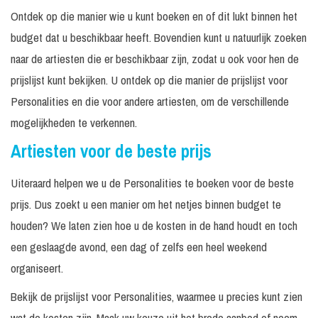
Ontdek op die manier wie u kunt boeken en of dit lukt binnen het
presentatrice of
Prijs op
in overleg
dagvoorzitter
aanvraag
budget dat u beschikbaar heeft. Bovendien kunt u natuurlijk zoeken
naar de artiesten die er beschikbaar zijn, zodat u ook voor hen de
Prijs op
typetje
in overleg
aanvraag
prijslijst kunt bekijken. U ontdek op die manier de prijslijst voor
Personalities en die voor andere artiesten, om de verschillende
Prijs op
Popcorn Girl
In overleg
N.v.t.
aanvraag
mogelijkheden te verkennen.
Rollerskate
4 x 45
Prijs op
Artiesten voor de beste prijs
N.v.t.
Girls
minuten
aanvraag
Stroopwafel
Prijs op
Uiteraard helpen we u de Personalities te boeken voor de beste
In overleg
N.v.t.
Girl
aanvraag
prijs. Dus zoekt u een manier om het netjes binnen budget te
Tropische
Prijs op
houden? We laten zien hoe u de kosten in de hand houdt en toch
In overleg
N.v.t.
Gastvrouwen
aanvraag
een geslaagde avond, een dag of zelfs een heel weekend
Prijs op
organiseert.
Tulpen Meisje
In overleg
N.v.t.
aanvraag
Bekijk de prijslijst voor Personalities, waarmee u precies kunt zien
wat de kosten zijn. Maak uw keuze uit het brede aanbod of neem