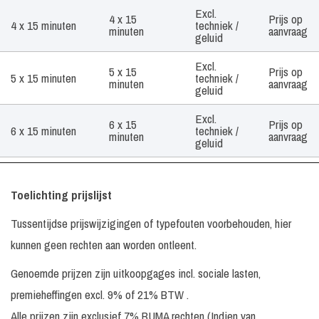
Excl.
4 x 15
Prijs op
4 x 15 minuten
techniek /
minuten
aanvraag
geluid
Excl.
5 x 15
Prijs op
5 x 15 minuten
techniek /
minuten
aanvraag
geluid
Excl.
6 x 15
Prijs op
6 x 15 minuten
techniek /
minuten
aanvraag
geluid
Lady
Prijs op
In overleg
N.v.t.
Champagne
aanvraag
Toelichting prijslijst
Lady
Prijs op
In overleg
N.v.t.
Tussentijdse prijswijzigingen of typefouten voorbehouden, hier
Chocolate
aanvraag
kunnen geen rechten aan worden ontleent.
Prijs op
Lady Parfume
In overleg
N.v.t.
aanvraag
Genoemde prijzen zijn uitkoopgages incl. sociale lasten,
Prijs op
premieheffingen excl. 9% of 21% BTW .
Ladys in Red
In overleg
N.v.t
aanvraag
Alle prijzen zijn exclusief 7% BUMA rechten (Indien van