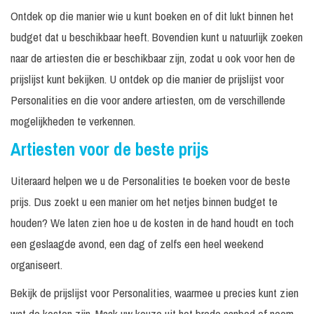
In
Incl.
Prijs op
Ontdek op die manier wie u kunt boeken en of dit lukt binnen het
EVANDEE
overleg
monitorset
aanvraag
budget dat u beschikbaar heeft. Bovendien kunt u natuurlijk zoeken
Fatima Moreira de
Prijs op
naar de artiesten die er beschikbaar zijn, zodat u ook voor hen de
Melo
aanvraag
prijslijst kunt bekijken. U ontdek op die manier de prijslijst voor
In
Prijs op
Spreker
N.v.t.
Personalities en die voor andere artiesten, om de verschillende
overleg
aanvraag
mogelijkheden te verkennen.
In
Prijs op
Maatwerk
N.v.t.
overleg
aanvraag
Artiesten voor de beste prijs
In
Prijs op
Presentatrice
N.v.t.
Uiteraard helpen we u de Personalities te boeken voor de beste
overleg
aanvraag
prijs. Dus zoekt u een manier om het netjes binnen budget te
Vanaf €
Fleur
houden? We laten zien hoe u de kosten in de hand houdt en toch
1.295, -
een geslaagde avond, een dag of zelfs een heel weekend
Incl. geluid
30
€ 1.295,
Tape optreden
tot 300
organiseert.
minuten
-
personen
Bekijk de prijslijst voor Personalities, waarmee u precies kunt zien
In
Prijs op
Presentatrice
Op aanvraag
wat de kosten zijn. Maak uw keuze uit het brede aanbod of neem