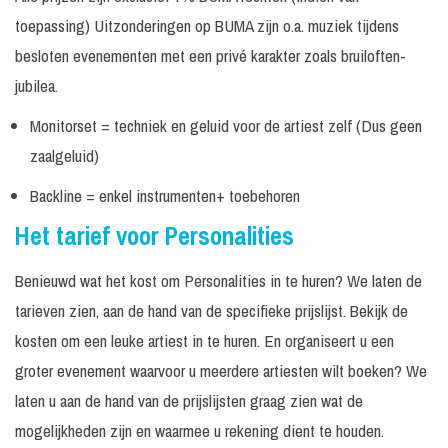
EliZe
aanvraag
toepassing) Uitzonderingen op BUMA zijn o.a. muziek tijdens
30
Incl.
Prijs op
besloten evenementen met een privé karakter zoals bruiloften-
Tape optreden
minuten
monitorset
aanvraag
jubilea.
30
Prijs op
Akoestisch optreden
In overleg
minuten
aanvraag
Monitorset = techniek en geluid voor de artiest zelf (Dus geen
zaalgeluid)
Excl.
Prijs op
Gastsoliste
maatwerk
techniek
aanvraag
Backline = enkel instrumenten+ toebehoren
Prijs op
Presentatrice / Host
Maatwerk
N.v.t.
Het tarief voor Personalities
aanvraag
Excl.
Benieuwd wat het kost om Personalities in te huren? We laten de
In
Prijs op
Emilie Sleven
techniek /
overleg
aanvraag
tarieven zien, aan de hand van de specifieke prijslijst. Bekijk de
geluid
kosten om een leuke artiest in te huren. En organiseert u een
In
Prijs op
Emma Wortelboer
Op aanvraag
overleg
aanvraag
groter evenement waarvoor u meerdere artiesten wilt boeken? We
laten u aan de hand van de prijslijsten graag zien wat de
In
Prijs op
Eva Cleven
Op aanvraag
overleg
aanvraag
mogelijkheden zijn en waarmee u rekening dient te houden.