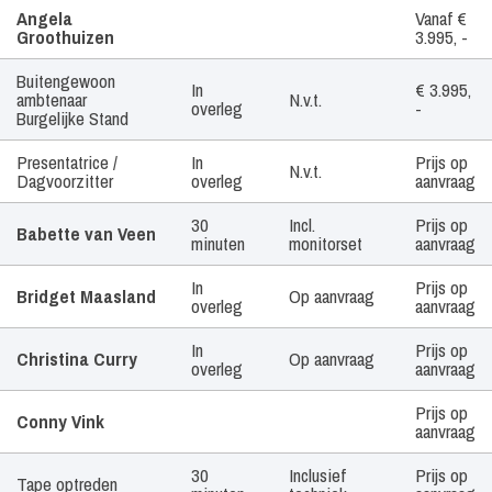
Artiest /
Tijdsduur
Geluid
Prijs
Angela
Vanaf €
Boekingsvorm
Groothuizen
3.995, -
Buitengewoon
In
€ 3.995,
ambtenaar
N.v.t.
overleg
-
Burgelijke Stand
Presentatrice /
In
Prijs op
N.v.t.
Dagvoorzitter
overleg
aanvraag
30
Incl.
Prijs op
Babette van Veen
minuten
monitorset
aanvraag
In
Prijs op
Bridget Maasland
Op aanvraag
overleg
aanvraag
In
Prijs op
Christina Curry
Op aanvraag
overleg
aanvraag
Prijs op
Conny Vink
aanvraag
30
Inclusief
Prijs op
Tape optreden