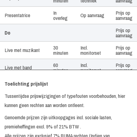
minuten
techniek
aanvraag
In
Prijs op
Presentatrice
Op aanvraag
overleg
aanvraag
Prijs op
Do
aanvraag
30
Incl.
Prijs op
Live met muzikant
minuten
monitorset
aanvraag
60
Incl.
Prijs op
Live met band
minuten
monitorset
aanvraag
In
Incl.
Prijs op
Toelichting prijslijst
Gastsoliste
overleg
monitorset
aanvraag
Tussentijdse prijswijzigingen of typefouten voorbehouden, hier
In
Niet van
Prijs op
Presentatrice
kunnen geen rechten aan worden ontleent.
overleg
toepassing
aanvraag
Genoemde prijzen zijn uitkoopgages incl. sociale lasten,
In
Prijs op
Dzifa Kusenuh
Op aanvraag
overleg
aanvraag
premieheffingen excl. 9% of 21% BTW .
Prijs op
Alle prijzen zijn exclusief 7% BUMA rechten (Indien van