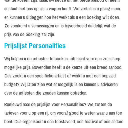
overleg
aanvraag
contact met ons op als u vragen heeft. We vertellen u graag meer
In
Prijs op
Geraldine Kemper
Op aanvraag
en kunnen u uitleggen hoe het werkt als u een boeking wilt doen.
overleg
aanvraag
Zo voorkomt u verrassingen en is bijvoorbeeld duidelijk wat de
Gwen van
Prijs op
Poorten
aanvraag
prijs van de boeking zal zijn.
Prijslijst Personalities
In
Prijs op
Presentatrice
Op aanvraag
overleg
aanvraag
Wij helpen u de artiesten te boeken, uiteraard voor een zo scherp
In
Prijs op
Maatwerk
Op aanvraag
overleg
aanvraag
mogelijke prijs. Bovendien heeft u de keuze uit een breed aanbod.
Dus zoekt u een specifieke artiest of werkt u met een bepaald
30
Inclusief
€ 1.650,
Hiske Bongaarts
minuten
monitorset
-
budget? Wij laten zien wat er mogelijk is en kunnen u adviseren
over de artiesten die zouden kunnen optreden.
In
Prijs op
Irene Moors
N.v.t.
overleg
aanvraag
Benieuwd naar de prijslijst voor Personalities? We zetten de
Janouk
In
Prijs op
N.v.t.
tarieven voor u op een rij, om vooraf goed te weten waar u aan toe
Kelderman
overleg
aanvraag
bent. Dus organiseert u een feestavond, een festival of een andere
In
Prijs op