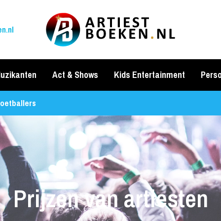
n.nl
uzikanten
Act & Shows
Kids Entertainment
Perso
voetballers
Prijzen van artiesten