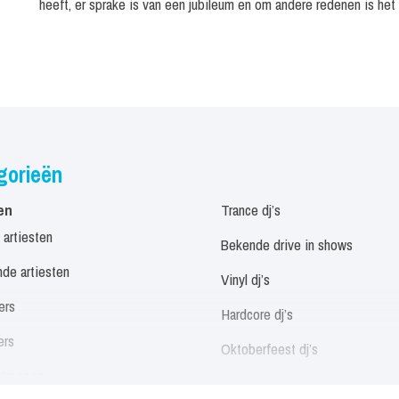
heeft, er sprake is van een jubileum en om andere redenen is het
gorieën
en
Trance dj’s
 artiesten
Bekende drive in shows
de artiesten
Vinyl dj’s
ers
Hardcore dj’s
ers
Oktoberfeest dj’s
groepen
Allround dj’s