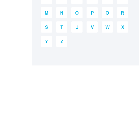
M
N
O
P
Q
R
S
T
U
V
W
X
Y
Z