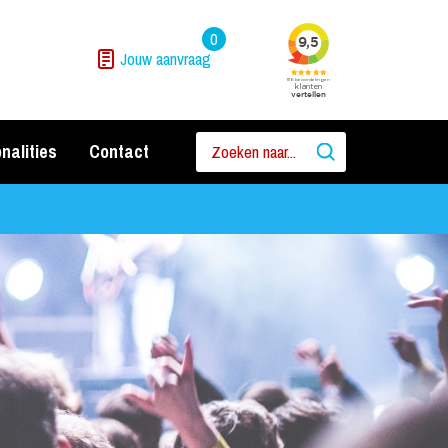
0
Jouw aanvraag
nalities
Contact