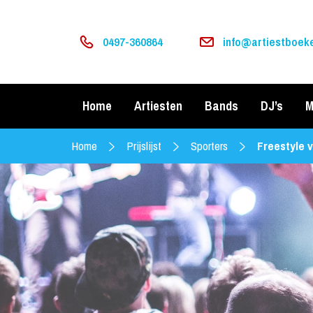
0497-360864
info@artiestboeke
Home
Artiesten
Bands
DJ’s
M
Home
Prijslijst
Sporters
Freestyle 