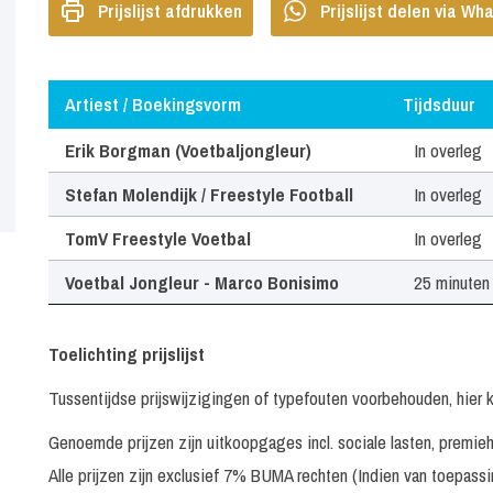
Prijslijst afdrukken
Prijslijst delen via W
Artiest / Boekingsvorm
Tijdsduur
Artiest / Boekingsvorm
Tijdsduur
Erik Borgman (Voetbaljongleur)
In overleg
Stefan Molendijk / Freestyle Football
In overleg
TomV Freestyle Voetbal
In overleg
Voetbal Jongleur - Marco Bonisimo
25 minuten
Toelichting prijslijst
Tussentijdse prijswijzigingen of typefouten voorbehouden, hier 
Genoemde prijzen zijn uitkoopgages incl. sociale lasten, premi
Alle prijzen zijn exclusief 7% BUMA rechten (Indien van toepass