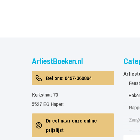
ArtiestBoeken.nl
Cate
Artiest
Bel ons: 0497-360864
Feest
Kerkstraat 70
Beken
5527 EG Hapert
Rapp
Zang
Direct naar onze online
prijslijst
Zang