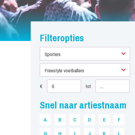
Filteropties
Sporters
Freestyle voetballers
€
tot
Snel naar artiestnaam
A
B
C
D
E
F
G
H
I
J
K
L