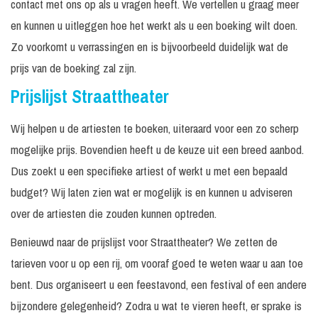
contact met ons op als u vragen heeft. We vertellen u graag meer
Jumbo de olifant -
3 x 30
Prijs op
N.v.t.
Straattheater
en kunnen u uitleggen hoe het werkt als u een boeking wilt doen.
minuten
aanvraag
Zo voorkomt u verrassingen en is bijvoorbeeld duidelijk wat de
In
Prijs op
Laguna
N.v.t.
overleg
aanvraag
prijs van de boeking zal zijn.
Prijslijst Straattheater
Levende
3 x 40
Prijs op
N.v.t.
Standbeelden
minuten
aanvraag
Wij helpen u de artiesten te boeken, uiteraard voor een zo scherp
Prijs op
Mariachi Duo
aanvraag
mogelijke prijs. Bovendien heeft u de keuze uit een breed aanbod.
Dus zoekt u een specifieke artiest of werkt u met een bepaald
Mariachi duo / 2 x 30
2 x 30
Akoestisch
Prijs op
minuten
minuten
onversterkt
aanvraag
budget? Wij laten zien wat er mogelijk is en kunnen u adviseren
over de artiesten die zouden kunnen optreden.
Mariachi duo / 3 x 30
3 x 30
Akoestisch
Prijs op
minuten
minuten
onversterkt
aanvraag
Benieuwd naar de prijslijst voor Straattheater? We zetten de
Mariachi duo / 4 x 30
4 x 30
Akoestisch
Prijs op
tarieven voor u op een rij, om vooraf goed te weten waar u aan toe
minuten
minuten
onversterkt
aanvraag
bent. Dus organiseert u een feestavond, een festival of een andere
4 x 30
Op
Prijs op
Mixie Mini Band
bijzondere gelegenheid? Zodra u wat te vieren heeft, er sprake is
minuten
aanvraag
aanvraag