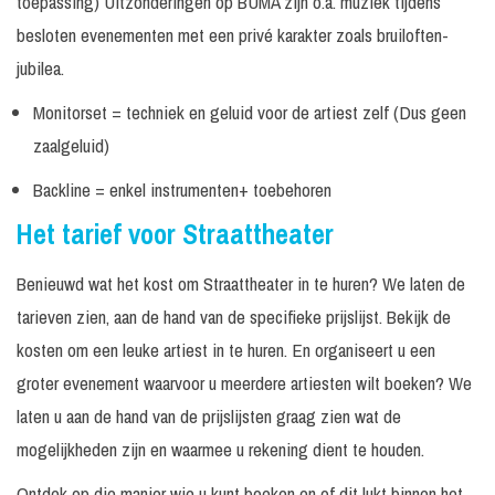
toepassing) Uitzonderingen op BUMA zijn o.a. muziek tijdens
minuten
aanvraag
besloten evenementen met een privé karakter zoals bruiloften-
4 x 30
Prijs op
4 x 30 minuten
N.v.t.
minuten
aanvraag
jubilea.
In
Prijs op
Monitorset = techniek en geluid voor de artiest zelf (Dus geen
De Witte Wensfee
N.v.t.
overleg
aanvraag
zaalgeluid)
In
Op
Prijs op
De Zandtekenaar
Backline = enkel instrumenten+ toebehoren
overleg
aanvraag
aanvraag
Het tarief voor Straattheater
In
Op
Prijs op
Dez Lost BMX
overleg
aanvraag
aanvraag
Benieuwd wat het kost om Straattheater in te huren? We laten de
In
Op
Prijs op
Duo Diesel
tarieven zien, aan de hand van de specifieke prijslijst. Bekijk de
overleg
aanvraag
aanvraag
kosten om een leuke artiest in te huren. En organiseert u een
In
Prijs op
Fabulous Fish
N.v.t.
overleg
aanvraag
groter evenement waarvoor u meerdere artiesten wilt boeken? We
laten u aan de hand van de prijslijsten graag zien wat de
Excl.
In
Prijs op
Fietsorkest
techniek /
mogelijkheden zijn en waarmee u rekening dient te houden.
overleg
aanvraag
geluid
Ontdek op die manier wie u kunt boeken en of dit lukt binnen het