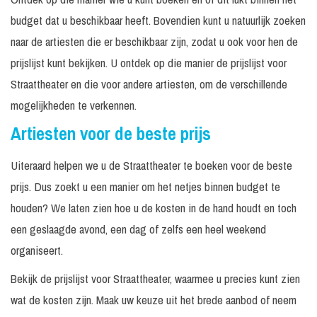
In
Prijs op
Fluor Fantastic
N.v.t.
overleg
aanvraag
budget dat u beschikbaar heeft. Bovendien kunt u natuurlijk zoeken
naar de artiesten die er beschikbaar zijn, zodat u ook voor hen de
3 x 25
Prijs op
Glazendraaier
N.v.t.
minuten
aanvraag
prijslijst kunt bekijken. U ontdek op die manier de prijslijst voor
Straattheater en die voor andere artiesten, om de verschillende
In
Prijs op
Grande Aquaria
N.v.t.
overleg
aanvraag
mogelijkheden te verkennen.
3 x 30
Prijs op
Artiesten voor de beste prijs
Heart of Diamond
N.v.t.
minuten
aanvraag
Uiteraard helpen we u de Straattheater te boeken voor de beste
Prijs op
IJsco Ali
4 uur
N.v.t.
aanvraag
prijs. Dus zoekt u een manier om het netjes binnen budget te
houden? We laten zien hoe u de kosten in de hand houdt en toch
In
Prijs op
IJsco Hasan
N.v.t.
overleg
aanvraag
een geslaagde avond, een dag of zelfs een heel weekend
In
Prijs op
organiseert.
James Johnson
N.v.t.
overleg
aanvraag
Bekijk de prijslijst voor Straattheater, waarmee u precies kunt zien
Jos en Jos De
In
Prijs op
N.v.t.
wat de kosten zijn. Maak uw keuze uit het brede aanbod of neem
Ontsmettingsbar
overleg
aanvraag