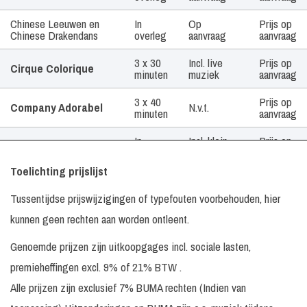
Chinese Leeuwen en
In
Op
Prijs op
Chinese Drakendans
overleg
aanvraag
aanvraag
3 x 30
Incl. live
Prijs op
Cirque Colorique
minuten
muziek
aanvraag
3 x 40
Prijs op
Company Adorabel
N.v.t.
minuten
aanvraag
In
Incl. klein
Prijs op
De Karrewiets
overleg
geluid
aanvraag
Toelichting prijslijst
De Magische
4 x 30
N.v.t.
€ 595, -
Kwakzalver
minuten
Tussentijdse prijswijzigingen of typefouten voorbehouden, hier
kunnen geen rechten aan worden ontleent.
In
Prijs op
De Marionette
N.v.t.
overleg
aanvraag
Genoemde prijzen zijn uitkoopgages incl. sociale lasten,
Prijs op
De Vogelvrijen
premieheffingen excl. 9% of 21% BTW .
aanvraag
Alle prijzen zijn exclusief 7% BUMA rechten (Indien van
3 x 30
Prijs op
3 x 30 minuten
N.v.t.