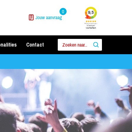
0
Jouw aanvraag
nalities
Contact