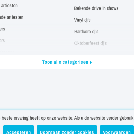
 artiesten
Bekende drive in shows
de artiesten
Vinyl dj’s
ers
Hardcore dj’s
ers
Oktoberfeest dj’s
groepen
Allround dj’s
Toon alle categorieën +
eressen
Alle dj’s
/ Disco / Motown Artiesten
Muzikanten
landstalige artiesten
Panfluitist
stalige artiesten
Trio’s
 artiesten
Singer songwriters
beste ervaring heeft op onze website. Als u de website verder gebruikt 
 zangers
Solist
trekken
Nieuws
Veelgestelde vragen
Contact
Privacy- en c
Accepteren
Doorgaan zonder cookies
Voorwaarden
ers
Pianist