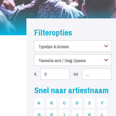
Filteropties
Typetjes & Acteurs
Travestie acts / Drag Queens
€
tot
Snel naar artiestnaam
A
B
C
D
E
F
G
H
I
J
K
L