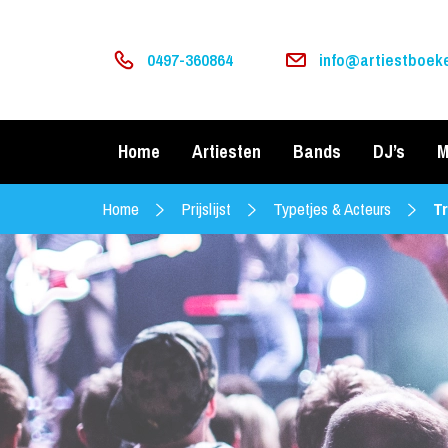
0497-360864
info@artiestboeke
Home
Artiesten
Bands
DJ’s
M
Home
Prijslijst
Typetjes & Acteurs
Tr