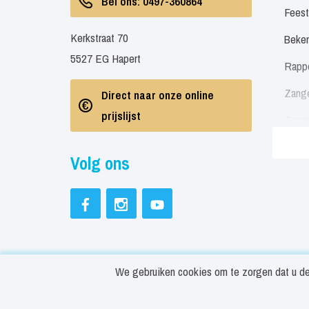
Bel ons: 0497-360864
Feest
Kerkstraat 70
Beken
5527 EG Hapert
Rapp
Zang
Direct naar onze online
prijslijst
Zang
Zang
Volg ons
Soul 
Neder
Engel
Feest
We gebruiken cookies om te zorgen dat u de 
Beste
© Copyright ArtiestBoeken.nl 2026
Cookies in
Rapp