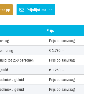
hatsapp
Prijslijst mailen
Prijs
Prijs
nvraag
Prijs op aanvraag
monitoring
€ 1.795, -
geluid tot 250 personen
Prijs op aanvraag
geluid
€ 1.250, -
techniek / geluid
Prijs op aanvraag
techniek / geluid
Prijs op aanvraag