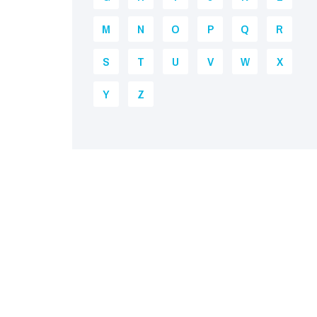
M
N
O
P
Q
R
S
T
U
V
W
X
Y
Z