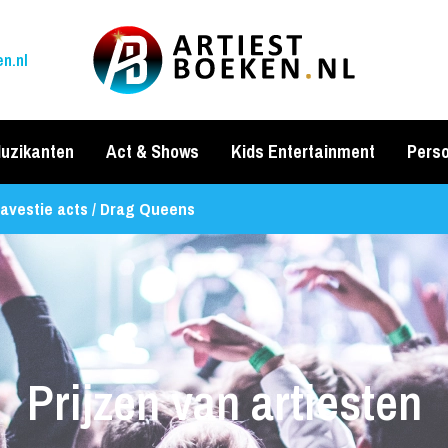
n.nl
uzikanten
Act & Shows
Kids Entertainment
Perso
avestie acts / Drag Queens
Prijzen van artiesten