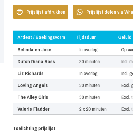
Prijslijst afdrukken
Prijslijst delen via W
Artiest / Boekingsvorm
Tijdsduur
Geluid
Artiest / Boekingsvorm
Tijdsduur
Geluid
Belinda en Jose
In overleg
Op aa
Dutch Diana Ross
30 minuten
Incl. 
Liz Richards
In overleg
Incl. 
Loving Angels
30 minuten
Excl. 
The Alley Girls
30 minuten
Excl. 
Valerie Fladder
2 x 20 minuten
Excl. 
Toelichting prijslijst