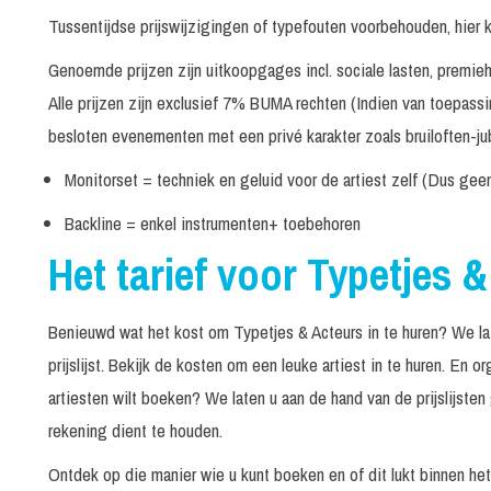
Tussentijdse prijswijzigingen of typefouten voorbehouden, hier 
Genoemde prijzen zijn uitkoopgages incl. sociale lasten, premi
Alle prijzen zijn exclusief 7% BUMA rechten (Indien van toepass
besloten evenementen met een privé karakter zoals bruiloften-jub
Monitorset = techniek en geluid voor de artiest zelf (Dus gee
Backline = enkel instrumenten+ toebehoren
Het tarief voor Typetjes 
Benieuwd wat het kost om Typetjes & Acteurs in te huren? We lat
prijslijst. Bekijk de kosten om een leuke artiest in te huren. En
artiesten wilt boeken? We laten u aan de hand van de prijslijste
rekening dient te houden.
Ontdek op die manier wie u kunt boeken en of dit lukt binnen he