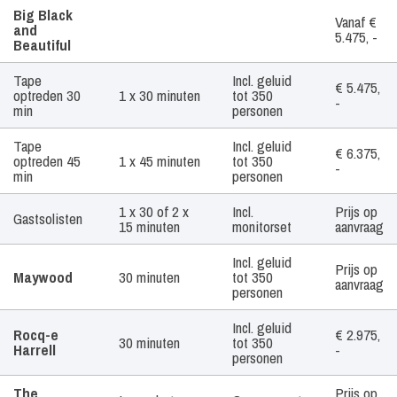
Artiest /
Tijdsduur
Geluid
Prijs
Big Black
Vanaf €
Boekingsvorm
and
5.475, -
Beautiful
Tape
Incl. geluid
€ 5.475,
optreden 30
1 x 30 minuten
tot 350
-
min
personen
Tape
Incl. geluid
€ 6.375,
optreden 45
1 x 45 minuten
tot 350
-
min
personen
1 x 30 of 2 x
Incl.
Prijs op
Gastsolisten
15 minuten
monitorset
aanvraag
Incl. geluid
Prijs op
Maywood
30 minuten
tot 350
aanvraag
personen
Incl. geluid
Rocq-e
€ 2.975,
30 minuten
tot 350
Harrell
-
personen
The
Prijs op