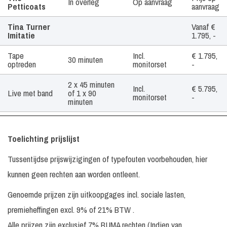
In overleg
Op aanvraag
Petticoats
aanvraag
Tina Turner
Vanaf €
Imitatie
1.795, -
Tape
Incl.
€ 1.795,
30 minuten
optreden
monitorset
-
2 x 45 minuten
Incl.
€ 5.795,
Live met band
of 1 x 90
monitorset
-
minuten
Wendy
Incl.
Prijs op
30 minuten
Woop
monitorset
aanvraag
Toelichting prijslijst
Tussentijdse prijswijzigingen of typefouten voorbehouden, hier
kunnen geen rechten aan worden ontleent.
Genoemde prijzen zijn uitkoopgages incl. sociale lasten,
premieheffingen excl. 9% of 21% BTW .
Alle prijzen zijn exclusief 7% BUMA rechten (Indien van