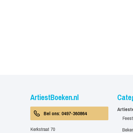
ArtiestBoeken.nl
Cate
Artiest
Bel ons: 0497-360864
Feest
Kerkstraat 70
Beken