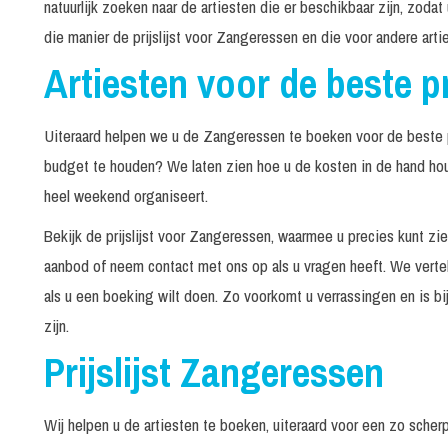
natuurlijk zoeken naar de artiesten die er beschikbaar zijn, zodat
30
Optreden in België
die manier de prijslijst voor Zangeressen en die voor andere art
mi
Artiesten voor de beste pr
40
Tina Rosita
mi
Uiteraard helpen we u de Zangeressen te boeken voor de beste p
budget te houden? We laten zien hoe u de kosten in de hand ho
heel weekend organiseert.
Bekijk de prijslijst voor Zangeressen, waarmee u precies kunt zi
aanbod of neem contact met ons op als u vragen heeft. We verte
als u een boeking wilt doen. Zo voorkomt u verrassingen en is bij
zijn.
Prijslijst Zangeressen
Wij helpen u de artiesten te boeken, uiteraard voor een zo scher