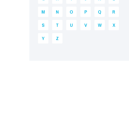
M
N
O
P
Q
R
S
T
U
V
W
X
Y
Z