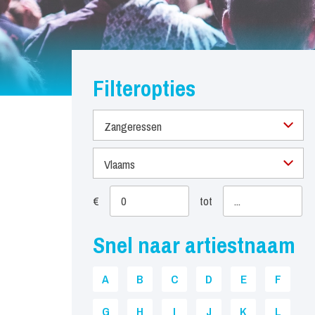
Filteropties
Zangeressen
Vlaams
€
tot
Snel naar artiestnaam
A
B
C
D
E
F
G
H
I
J
K
L