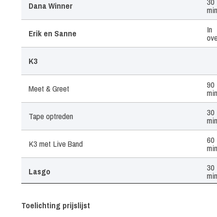
30
Dana Winner
mi
In
Erik en Sanne
ove
K3
90
Meet & Greet
mi
30
Tape optreden
mi
60
K3 met Live Band
mi
30
Lasgo
mi
40
Laura Lynn
mi
Toelichting prijslijst