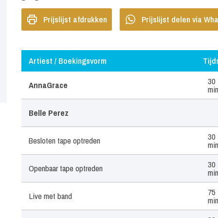
Prijslijst afdrukken
Prijslijst delen via W
Artiest / Boekingsvorm
Tijd
Artiest / Boekingsvorm
Tijd
30
AnnaGrace
mi
Belle Perez
30
Besloten tape optreden
mi
30
Openbaar tape optreden
mi
75
Live met band
mi