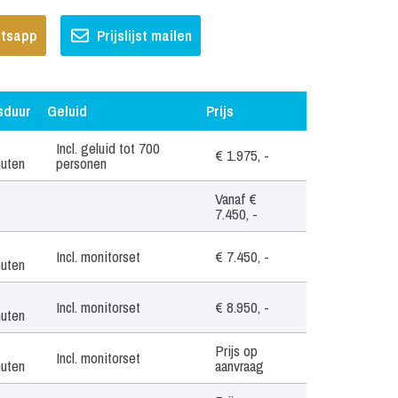
hatsapp
Prijslijst mailen
sduur
Geluid
Prijs
sduur
Geluid
Prijs
Incl. geluid tot 700
€ 1.975, -
nuten
personen
Vanaf €
7.450, -
Incl. monitorset
€ 7.450, -
nuten
Incl. monitorset
€ 8.950, -
nuten
Prijs op
Incl. monitorset
nuten
aanvraag