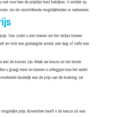
 u ook voor hen de prijslijst kunt bekijken. U ontdek op
Prijs op
Incl. techniek
iesten, om de verschillende mogelijkheden te verkennen.
nuten
aanvraag
ijs
Prijs op
Op aanvraag
nuten
aanvraag
rijs. Dus zoekt u een manier om het netjes binnen
udt en toch een geslaagde avond, een dag of zelfs een
en wat de kosten zijn. Maak uw keuze uit het brede
llen u graag meer en kunnen u uitleggen hoe het werkt
voorbeeld duidelijk wat de prijs van de boeking zal
p mogelijke prijs. Bovendien heeft u de keuze uit een