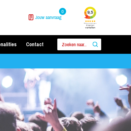
0
Jouw aanvraag
nalities
Contact