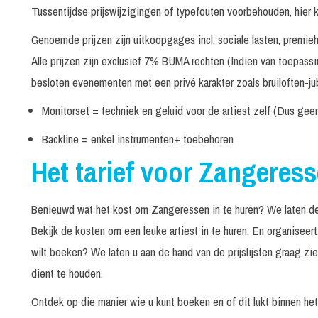
40
Tussentijdse prijswijzigingen of typefouten voorbehouden, hier 
Lisa del Bo
mi
Genoemde prijzen zijn uitkoopgages incl. sociale lasten, premi
30
Marjan Berger
Alle prijzen zijn exclusief 7% BUMA rechten (Indien van toepass
mi
besloten evenementen met een privé karakter zoals bruiloften-jub
Mega Mindy
Monitorset = techniek en geluid voor de artiest zelf (Dus gee
90
Meet & Greet
Backline = enkel instrumenten+ toebehoren
mi
Het tarief voor Zangeres
30
Tape optreden
mi
Benieuwd wat het kost om Zangeressen in te huren? We laten de ta
Mieke
Bekijk de kosten om een leuke artiest in te huren. En organisee
Optreden in NL tot 22.00 uur / Binnen 150 km van
30
wilt boeken? We laten u aan de hand van de prijslijsten graag z
Herselt (B)
mi
dient te houden.
Optreden in NL na 22.00 uur / Verder dan 150 km van
30
Ontdek op die manier wie u kunt boeken en of dit lukt binnen he
Herselt (B)
mi