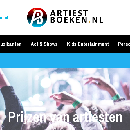
n.nl
uzikanten
Act & Shows
Kids Entertainment
Perso
Prijzen van artiesten