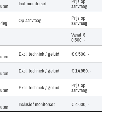
Prijs op
Incl. monitorset
nuten
aanvraag
Prijs op
Op aanvraag
rleg
aanvraag
Vanaf €
9.500, -
Excl. techniek / geluid
€ 9.500, -
nuten
Excl. techniek / geluid
€ 14.950, -
nuten
Prijs op
Excl. techniek / geluid
nuten
aanvraag
Inclusief monitorset
€ 4.000, -
nuten
Prijs op
Excl. techniek / geluid
nuten
aanvraag