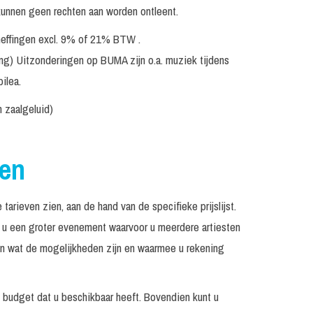
Prijs op
kunnen geen rechten aan worden ontleent.
Excl. techniek
nuten
aanvraag
eheffingen excl. 9% of 21% BTW .
Inclusief monitorset
€ 1.650, -
ing) Uitzonderingen op BUMA zijn o.a. muziek tijdens
nuten
ilea.
Prijs op
aanvraag
n zaalgeluid)
Prijs op
N.v.t.
nuten
aanvraag
sen
Prijs op
Op aanvraag
nuten
aanvraag
rieven zien, aan de hand van de specifieke prijslijst.
Vanaf €
2.150, -
rt u een groter evenement waarvoor u meerdere artiesten
Incl. geluid tot 300
ien wat de mogelijkheden zijn en waarmee u rekening
€ 2.150, -
nuten
personen
Incl. geluid tot 300
€ 2.300, -
t budget dat u beschikbaar heeft. Bovendien kunt u
nuten
personen