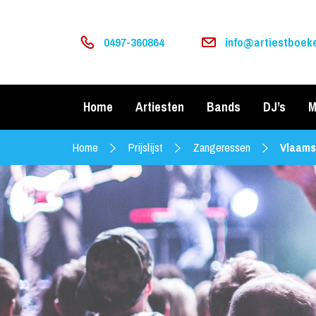
0497-360864
info@artiestboeke
Home
Artiesten
Bands
DJ’s
M
Home
Prijslijst
Zangeressen
Vlaams