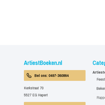
ArtiestBoeken.nl
Cate
Artiest
Bel ons: 0497-360864
Feest
Kerkstraat 70
Beken
5527 EG Hapert
Rapp