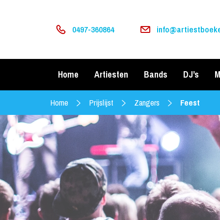
0497-360864
info@artiestboeke
Home
Artiesten
Bands
DJ’s
M
Home
Prijslijst
Zangers
Feest