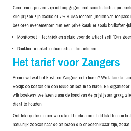
Anitas Schlagerparade
30 mi
Genoemde prijzen zijn uitkoopgages incl. sociale lasten, premi
Alle prijzen zijn exclusief 7% BUMA rechten (Indien van toepass
Anne Rodenburg (Andre Hazes Imitator)
30 mi
besloten evenementen met een privé karakter zoals bruiloften-jub
Monitorset = techniek en geluid voor de artiest zelf (Dus gee
Antoon aus Tirol
30 mi
Backline = enkel instrumenten+ toebehoren
Arjan Venemann
30 mi
Het tarief voor Zangers
Arjon Oostrom
30 mi
Benieuwd wat het kost om Zangers in te huren? We laten de tariev
August van Engelen
30 mi
Bekijk de kosten om een leuke artiest in te huren. En organisee
Barry Badpak
30 mi
wilt boeken? We laten u aan de hand van de prijslijsten graag z
dient te houden.
Bart van Dishoeck
30 mi
Ontdek op die manier wie u kunt boeken en of dit lukt binnen he
Bennie Beenham
60 mi
natuurlijk zoeken naar de artiesten die er beschikbaar zijn, zodat