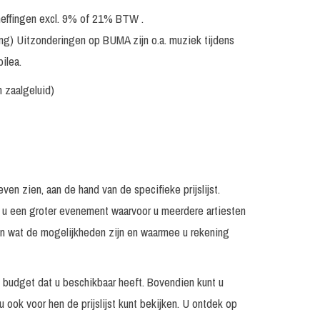
Incl. geluid tot 250
nuten
€ 1.195, -
personen
eheffingen excl. 9% of 21% BTW .
ing) Uitzonderingen op BUMA zijn o.a. muziek tijdens
Prijs op
nuten
Excl. techniek / geluid
aanvraag
ilea.
Prijs op
n zaalgeluid)
nuten
Incl. monitorset
aanvraag
Prijs op
nuten
Incl. monitorset
aanvraag
nuten
Incl. monitorset
€ 1.695, -
en zien, aan de hand van de specifieke prijslijst.
nuten
40 minuten
€ 895, -
rt u een groter evenement waarvoor u meerdere artiesten
Prijs op
nuten
Excl. techniek / geluid
ien wat de mogelijkheden zijn en waarmee u rekening
aanvraag
nuten
Incl. monitorset
€ 995, -
t budget dat u beschikbaar heeft. Bovendien kunt u
Prijs op
nuten
Exclusief techniek
 u ook voor hen de prijslijst kunt bekijken. U ontdek op
aanvraag