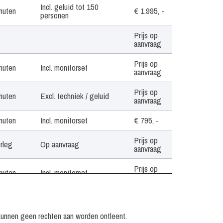
Incl. geluid tot 150
nuten
€ 1.995, -
personen
Prijs op
aanvraag
Prijs op
nuten
Incl. monitorset
aanvraag
Prijs op
nuten
Excl. techniek / geluid
aanvraag
nuten
Incl. monitorset
€ 795, -
Prijs op
erleg
Op aanvraag
aanvraag
Prijs op
nuten
Incl. monitorset
aanvraag
Prijs op
nuten
Excl. techniek / geluid
aanvraag
kunnen geen rechten aan worden ontleent.