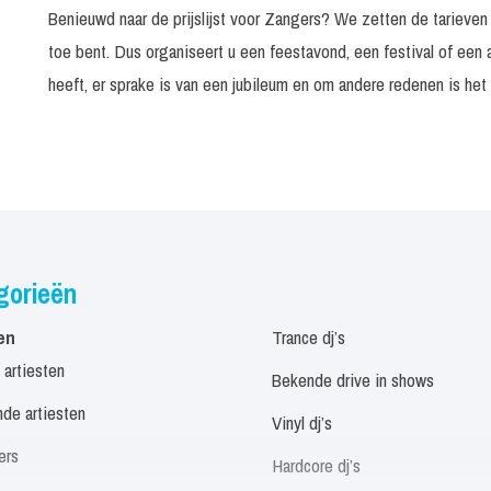
Benieuwd naar de prijslijst voor Zangers? We zetten de tarieven 
Chicco
toe bent. Dus organiseert u een feestavond, een festival of een
heeft, er sprake is van een jubileum en om andere redenen is he
Tot 31 augustus 2026 Tape optreden
30 mi
Vanaf 1 september 2026 Tape optreden
30 mi
30 to
Coronas go Carnaval
minut
Danny Canters
30 mi
gorieën
Danny de Munk
en
Trance dj’s
Besloten optredens < 500 personen
30 mi
 artiesten
Bekende drive in shows
Openbaar/besloten > 500 bezoekers
30 mi
de artiesten
Vinyl dj’s
Openbaar vanaf 1000 personen
30 mi
ers
Hardcore dj’s