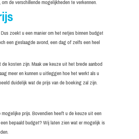
en, om de verschillende mogelijkheden te verkennen.
Prijs op
erleg
Op aanvraag
aanvraag
ijs
0
Incl. geluid tot 500
€ 2.495, -
en
personen
. Dus zoekt u een manier om het netjes binnen budget
nuten
Incl. monitorset
€ 1.395, -
och een geslaagde avond, een dag of zelfs een heel
Prijs op
nuten
Excl. techniek / geluid
aanvraag
at de kosten zijn. Maak uw keuze uit het brede aanbod
Prijs op
raag meer en kunnen u uitleggen hoe het werkt als u
nuten
Excl. techniek / geluid
aanvraag
eld duidelijk wat de prijs van de boeking zal zijn.
nuten
Incl. monitorset
€ 1.995, -
0
Incl. geluid tot 1000
€ 2.995, -
en
personen
p mogelijke prijs. Bovendien heeft u de keuze uit een
Incl. geluid tot 200
Prijs op
erleg
 een bepaald budget? Wij laten zien wat er mogelijk is
personen
aanvraag
eden.
nuten
Excl. techniek / geluid
€ 850, -