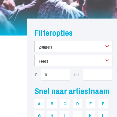
Filteropties
Zangers
Feest
€
tot
Snel naar artiestnaam
A
B
C
D
E
F
G
H
I
J
K
L