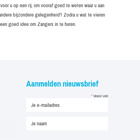
voor u op een rij, om vooraf goed te weten waar u aan
Vanaf €
 andere bijzondere gelegenheid? Zodra u wat te vieren
1.750, -
t een goed idee om Zangers in te huren.
nuten
Incl. monitorset
€ 1.750, -
nuten
Incl. monitorset
€ 2.250, -
t 60
Prijs op
Incl. monitorset
en
aanvraag
nuten
Incl. monitorset
€ 995, -
Aanmelden nieuwsbrief
Vanaf €
4.950, -
*
Vereist veld
nuten
Incl. monitorset
€ 4.950, -
nuten
Incl. monitorset
€ 5.950, -
nuten
Incl. monitorset
€ 6.950, -
Incl. geluid tot 300