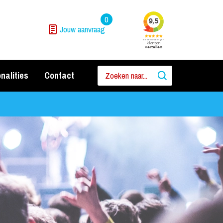
0
Jouw aanvraag
nalities
Contact