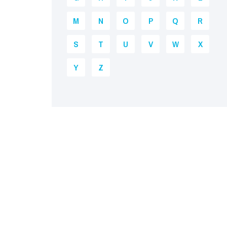
M
N
O
P
Q
R
S
T
U
V
W
X
Y
Z