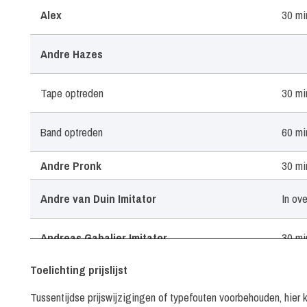
Alex
30 mi
Andre Hazes
Tape optreden
30 mi
Band optreden
60 mi
Andre Pronk
30 mi
Andre van Duin Imitator
In ov
Andreas Gabalier Imitator
30 mi
Toelichting prijslijst
Andy & Roy
30 mi
Tussentijdse prijswijzigingen of typefouten voorbehouden, hier 