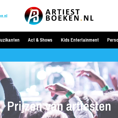
n.nl
uzikanten
Act & Shows
Kids Entertainment
Perso
Prijzen van artiesten