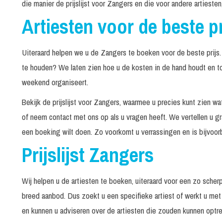
die manier de prijslijst voor Zangers en die voor andere artiest
Bennie Solo
In ov
Artiesten voor de beste pr
3 x 4
Bennie Solo Show
minut
Uiteraard helpen we u de Zangers te boeken voor de beste prijs
Bennie Wies
20 mi
te houden? We laten zien hoe u de kosten in de hand houdt en t
weekend organiseert.
Big Benny
30 mi
Bekijk de prijslijst voor Zangers, waarmee u precies kunt zien w
of neem contact met ons op als u vragen heeft. We vertellen u g
Bjorn van Berkel
30 mi
een boeking wilt doen. Zo voorkomt u verrassingen en is bijvoorbe
Boer Bennie
30 mi
Prijslijst Zangers
2 x 6
Bruno und Freunde
minut
Wij helpen u de artiesten te boeken, uiteraard voor een zo scher
Captain Kinkelbaum
In ov
breed aanbod. Dus zoekt u een specifieke artiest of werkt u met
en kunnen u adviseren over de artiesten die zouden kunnen optr
Chef Soldaat
30 mi